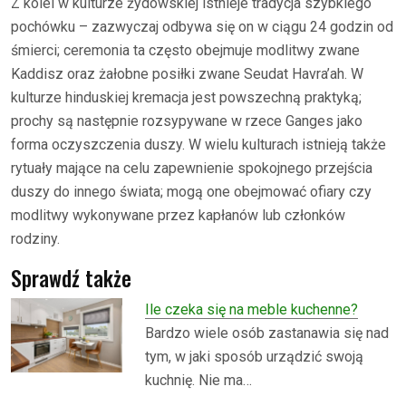
Z kolei w kulturze żydowskiej istnieje tradycja szybkiego
pochówku – zazwyczaj odbywa się on w ciągu 24 godzin od
śmierci; ceremonia ta często obejmuje modlitwy zwane
Kaddisz oraz żałobne posiłki zwane Seudat Havra’ah. W
kulturze hinduskiej kremacja jest powszechną praktyką;
prochy są następnie rozsypywane w rzece Ganges jako
forma oczyszczenia duszy. W wielu kulturach istnieją także
rytuały mające na celu zapewnienie spokojnego przejścia
duszy do innego świata; mogą one obejmować ofiary czy
modlitwy wykonywane przez kapłanów lub członków
rodziny.
Sprawdź także
Ile czeka się na meble kuchenne?
Bardzo wiele osób zastanawia się nad
tym, w jaki sposób urządzić swoją
kuchnię. Nie ma…