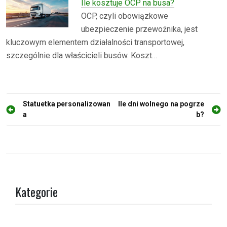
Ile kosztuje OCP na busa?
OCP, czyli obowiązkowe
ubezpieczenie przewoźnika, jest
kluczowym elementem działalności transportowej,
szczególnie dla właścicieli busów. Koszt…
N
Statuetka personalizowan
Ile dni wolnego na pogrze
a
b?
a
w
i
g
a
Kategorie
c
j