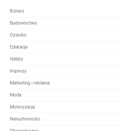
a
w
Biznes
p
Budownictwo
i
s
Dziecko
u
Edukacja
Hobby
Imprezy
Marketing i reklama
Moda
Motoryzacja
Nieruchomości
Obcojęzyczne