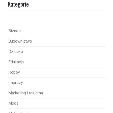
Kategorie
c
j
a
w
Biznes
p
Budownictwo
i
s
Dziecko
u
Edukacja
Hobby
Imprezy
Marketing i reklama
Moda