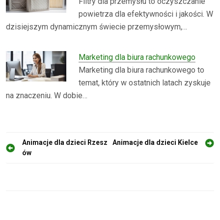
Filtry dla przemysłu to oczyszczanie
powietrza dla efektywności i jakości. W
dzisiejszym dynamicznym świecie przemysłowym,…
Marketing dla biura rachunkowego
Marketing dla biura rachunkowego to
temat, który w ostatnich latach zyskuje
na znaczeniu. W dobie…
N
Animacje dla dzieci Rzesz
Animacje dla dzieci Kielce
ów
a
w
i
g
a