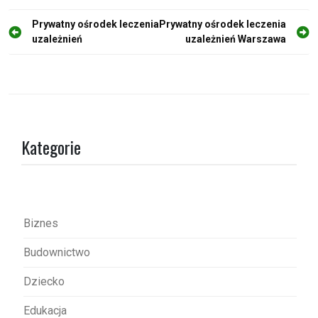
N
Prywatny ośrodek leczenia
Prywatny ośrodek leczenia
uzależnień
uzależnień Warszawa
a
w
i
g
a
Kategorie
c
j
a
w
Biznes
p
Budownictwo
i
s
Dziecko
u
Edukacja