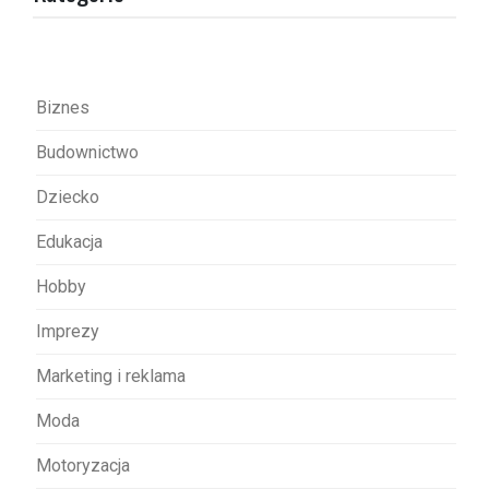
c
j
a
w
Biznes
p
Budownictwo
i
s
Dziecko
u
Edukacja
Hobby
Imprezy
Marketing i reklama
Moda
Motoryzacja