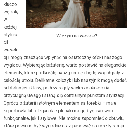
kluczo
wą rolę
w
każdej
styliza
W czym na wesele?
cji
weseln
ej i mogą znacząco wpłynąć na ostateczny efekt naszego
wyglądu. Wybierając biżuterię, warto postawić na eleganckie
elementy, które podkreślą naszą urodę i będą współgrały z
całością stroju. Delikatne kolczyki lub naszyjnik mogą dodać
subtelności i klasy, podczas gdy większe akcesoria
przyciągną uwagę i staną się centralnym punktem stylizacji.
Oprócz biżuterii istotnym elementem są torebki – małe
kopertówki lub eleganckie plecaki mogą być zarówno
funkcjonalne, jak i stylowe. Nie można zapomnieć o obuwiu,
które powinno być wygodne oraz pasować do reszty stroju.