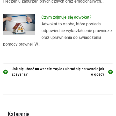
i leczeniu zaburzeń psychicznych oraz emocjonalnych.…
Czym zajmuje się adwokat?
Adwokat to osoba, która posiada
odpowiednie wykształcenie prawnicze
oraz uprawnienia do świadczenia
pomocy prawnej. W…
N
Jak się ubrać na wesele mę
Jak ubrać się na wesele jak
żczyzna?
o gość?
a
w
i
g
a
Kategorie