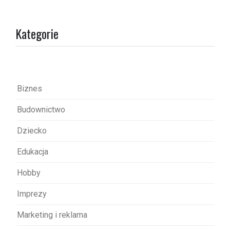
g
a
Kategorie
c
j
a
w
Biznes
p
Budownictwo
i
s
Dziecko
u
Edukacja
Hobby
Imprezy
Marketing i reklama