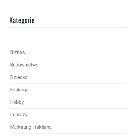
g
a
Kategorie
c
j
a
w
Biznes
p
Budownictwo
i
s
Dziecko
u
Edukacja
Hobby
Imprezy
Marketing i reklama