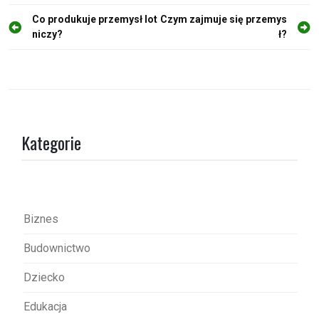
N
Co produkuje przemysł lot
Czym zajmuje się przemys
niczy?
ł?
a
w
i
g
a
Kategorie
c
j
a
w
Biznes
p
Budownictwo
i
s
Dziecko
u
Edukacja