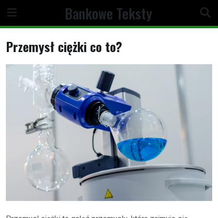
Skip
Bankowe Teksty
to
content
Przemysł ciężki co to?