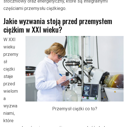
stoczniowy oraz energetyczny, które są integralnymi
częściami przemysłu ciężkiego.
Jakie wyzwania stoją przed przemysłem
ciężkim w XXI wieku?
W XXI
wieku
przemy
sł
ciężki
staje
przed
wielom
a
wyzwa
Przemysł ciężki co to?
niami,
które