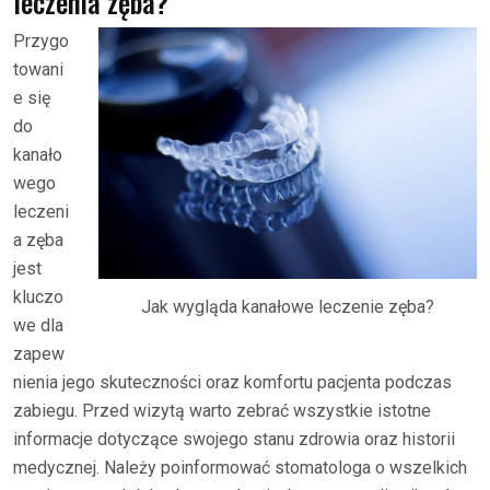
leczenia zęba?
Przygo
towani
e się
do
kanało
wego
leczeni
a zęba
jest
kluczo
Jak wygląda kanałowe leczenie zęba?
we dla
zapew
nienia jego skuteczności oraz komfortu pacjenta podczas
zabiegu. Przed wizytą warto zebrać wszystkie istotne
informacje dotyczące swojego stanu zdrowia oraz historii
medycznej. Należy poinformować stomatologa o wszelkich