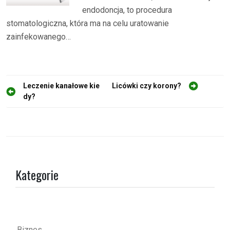
endodoncja, to procedura
stomatologiczna, która ma na celu uratowanie
zainfekowanego…
N
Leczenie kanałowe kie
Licówki czy korony?
dy?
a
w
i
g
a
Kategorie
c
j
a
w
Biznes