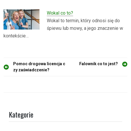
Wokal co to?
Wokal to termin, który odnosi się do
śpiewu lub mowy, a jego znaczenie w
kontekście…
N
Pomoc drogowa licencja c
Falownik co to jest?
zy zaświadczenie?
a
w
i
g
a
Kategorie
c
j