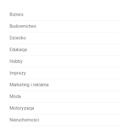
a
w
Biznes
p
Budownictwo
i
s
Dziecko
u
Edukacja
Hobby
Imprezy
Marketing i reklama
Moda
Motoryzacja
Nieruchomości