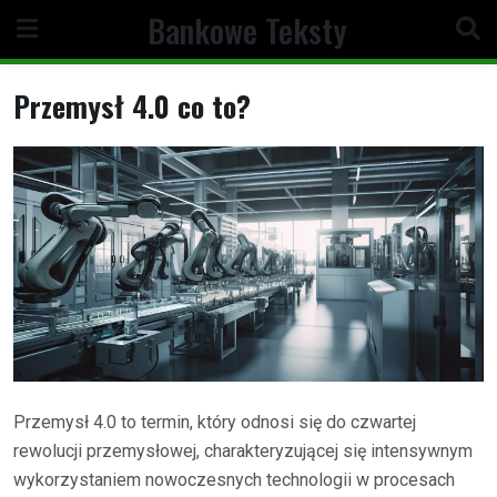
Skip
Bankowe Teksty
to
content
Przemysł 4.0 co to?
Przemysł 4.0 to termin, który odnosi się do czwartej
rewolucji przemysłowej, charakteryzującej się intensywnym
wykorzystaniem nowoczesnych technologii w procesach