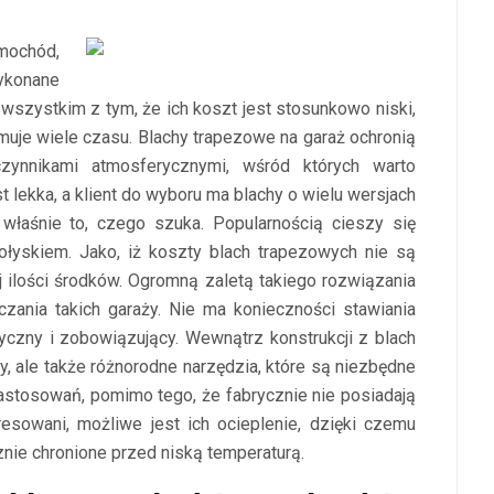
amochód,
wykonane
wszystkim z tym, że ich koszt jest stosunkowo niski,
ajmuje wiele czasu. Blachy trapezowe na garaż ochronią
czynnikami atmosferycznymi, wśród których warto
st lekka, a klient do wyboru ma blachy o wielu wersjach
 właśnie to, czego szuka. Popularnością cieszy się
ołyskiem. Jako, iż koszty blach trapezowych nie są
j ilości środków. Ogromną zaletą takiego rozwiązania
ania takich garaży. Nie ma konieczności stawiania
yczny i zobowiązujący. Wewnątrz konstrukcji z blach
, ale także różnorodne narzędzia, które są niezbędne
astosowań, pomimo tego, że fabrycznie nie posiadają
eresowani, możliwe jest ich ocieplenie, dzięki czemu
nie chronione przed niską temperaturą.