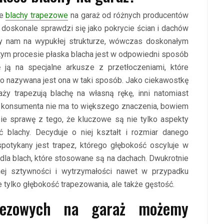
że
blachy trapezowe
na garaż od różnych producentów
 doskonale sprawdzi się jako pokrycie ścian i dachów
ży nam na wypukłej strukturze, wówczas doskonałym
tym procesie płaska blacha jest w odpowiedni sposób
 ją na specjalne arkusze z przetłoczeniami, które
o nazywana jest ona w taki sposób. Jako ciekawostkę
ży trapezują blachę na własną rękę, inni natomiast
la konsumenta nie ma to większego znaczenia, bowiem
ie sprawę z tego, że kluczowe są nie tylko aspekty
 blachy. Decyduje o niej kształt i rozmiar danego
spotykany jest trapez, którego głębokość oscyluje w
dla blach, które stosowane są na dachach. Dwukrotnie
nej sztywności i wytrzymałości nawet w przypadku
 tylko głębokość trapezowania, ale także gęstość.
apezowych na garaż możemy