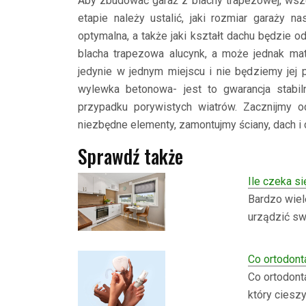
Aby zbudować garaż z blachy trapezowej, wsze
etapie należy ustalić, jaki rozmiar garaży na
optymalna, a także jaki kształt dachu będzie
blacha trapezowa alucynk, a może jednak mater
jedynie w jednym miejscu i nie będziemy je
wylewka betonowa- jest to gwarancja stab
przypadku porywistych wiatrów. Zacznijmy o
niezbędne elementy, zamontujmy ściany, dach i 
Sprawdź także
Ile czeka s
Bardzo wiel
urządzić sw
Co ortodont
Co ortodont
który ciesz