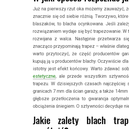
Już na pierwszy rzut oka możemy zauważyć, 
znacznie się od siebie różnią. Tworzywo, które
blaszaków, to blacha ocynkowana. Jeśli zale
rozwiązaniem wydaje się być trapezowanie. W 
rozwijana z walca. Następnie przetwarza się
znacząco przypominają trapez – właśnie dlateg
warto przytoczyć, że część producentów gara
kupują ją u producentów blachy. Oczywiście d
istotny jest efekt końcowy. Warto zdawać sob
estetyczne
, ale przede wszystkim sztywność
trapezu. W dzisiejszych czasach najczęściej 
granicach 7 mm dla ścian garaży, a także 14mm 
głębsze przetłoczenia to gwarancja optymal
obciążenia śniegiem. O sztywności decyduje nie
Jakie zalety blach tr