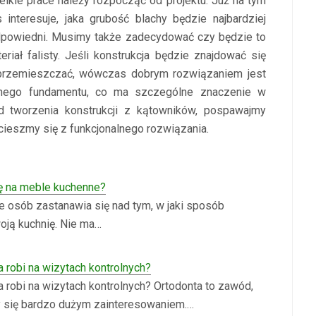
lkie prace należy rozpocząć od projektu. Już na tym
s interesuje, jaka grubość blachy będzie najbardziej
 odpowiedni. Musimy także zadecydować czy będzie to
iał falisty. Jeśli konstrukcja będzie znajdować się
j przemieszczać, wówczas dobrym rozwiązaniem jest
ilnego fundamentu, co ma szczególne znaczenie w
d tworzenia konstrukcji z kątowników, pospawajmy
cieszmy się z funkcjonalnego rozwiązania.
ię na meble kuchenne?
e osób zastanawia się nad tym, w jaki sposób
oją kuchnię. Nie ma…
a robi na wizytach kontrolnych?
a robi na wizytach kontrolnych? Ortodonta to zawód,
y się bardzo dużym zainteresowaniem.…