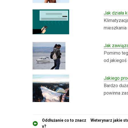
Jak działa 
Klimatyzacj
mieszkania 
Jak zawiąza
Pomimo tego
od jakiegoś
Jakiego pro
Bardzo duża 
powinna zas
N
Oddłużanie co to znacz
Weterynarz jakie st
y?