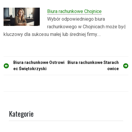
Biura rachunkowe Chojnice
Wybór odpowiedniego biura
rachunkowego w Chojnicach może być
kluczowy dla sukcesu małej lub średniej firmy.…
N
Biura rachunkowe Ostrowi
Biura rachunkowe Starach
ec Świętokrzyski
owice
a
w
i
g
a
Kategorie
c
j