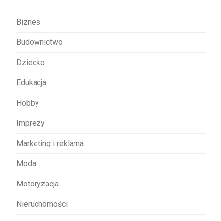
a
w
Biznes
p
Budownictwo
i
s
Dziecko
u
Edukacja
Hobby
Imprezy
Marketing i reklama
Moda
Motoryzacja
Nieruchomości