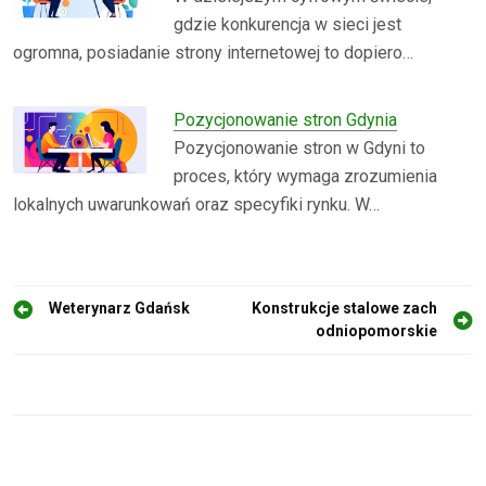
gdzie konkurencja w sieci jest
ogromna, posiadanie strony internetowej to dopiero…
Pozycjonowanie stron Gdynia
Pozycjonowanie stron w Gdyni to
proces, który wymaga zrozumienia
lokalnych uwarunkowań oraz specyfiki rynku. W…
N
Weterynarz Gdańsk
Konstrukcje stalowe zach
odniopomorskie
a
w
i
g
a