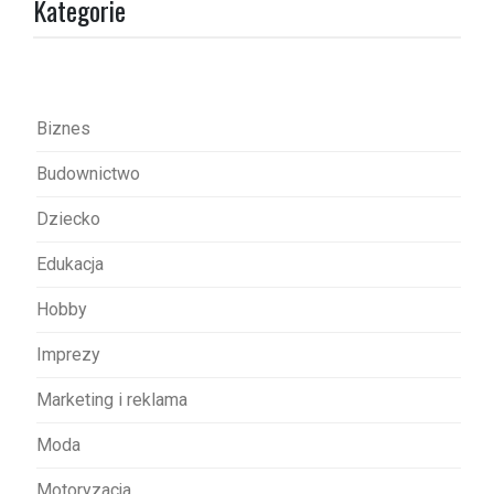
Kategorie
c
j
a
w
Biznes
p
Budownictwo
i
s
Dziecko
u
Edukacja
Hobby
Imprezy
Marketing i reklama
Moda
Motoryzacja