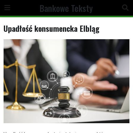
Skip
Bankowe Teksty
to
content
Upadłość konsumencka Elbląg