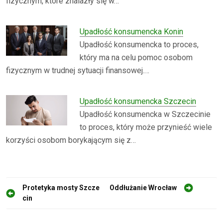
fizycznym, które znalazły się w…
Upadłość konsumencka Konin
Upadłość konsumencka to proces,
który ma na celu pomoc osobom
fizycznym w trudnej sytuacji finansowej.…
Upadłość konsumencka Szczecin
Upadłość konsumencka w Szczecinie
to proces, który może przynieść wiele
korzyści osobom borykającym się z…
N
Protetyka mosty Szcze
Oddłużanie Wrocław
cin
a
w