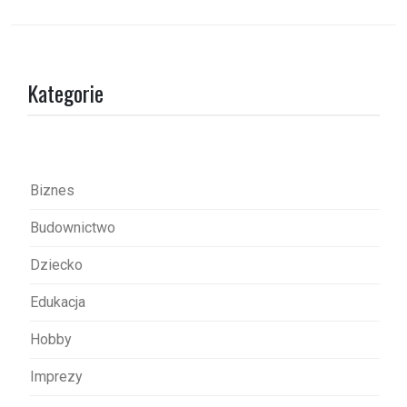
i
g
a
Kategorie
c
j
a
w
Biznes
p
Budownictwo
i
s
Dziecko
u
Edukacja
Hobby
Imprezy