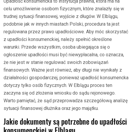
Upadłość konsumencka to instytucja prawna, która ma na
celu umożliwienie osobom fizycznym, które znalazły się w
trudnej sytuacji finansowej, wyjście z długów. W Elblągu,
podobnie jak w innych miastach Polski, procedura ta jest
regulowana przez prawo upadłościowe. Aby móc skorzystać
z upadłości konsumenckiej, należy spełnić określone
warunki. Przede wszystkim, osoba ubiegająca się o
ogłoszenie upadłości musi być niewypłacalna, co oznacza,
że nie jest w stanie regulować swoich zobowiązań
finansowych. Ważne jest również, aby długi nie wynikały z
działalności gospodarczej, ponieważ upadłość konsumencka
dotyczy tylko osób fizycznych. W Elblągu proces ten
zaczyna się od złożenia wniosku do sądu rejonowego.
Warto pamiętać, że sąd przeprowadza szczegółową analizę
sytuacji finansowej dłużnika oraz jego majątku.
Jakie dokumenty są potrzebne do upadłości
konsumenckiej w Elblągu