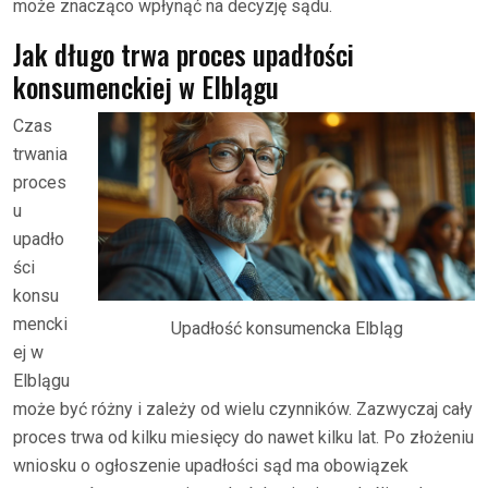
może znacząco wpłynąć na decyzję sądu.
Jak długo trwa proces upadłości
konsumenckiej w Elblągu
Czas
trwania
proces
u
upadło
ści
konsu
mencki
Upadłość konsumencka Elbląg
ej w
Elblągu
może być różny i zależy od wielu czynników. Zazwyczaj cały
proces trwa od kilku miesięcy do nawet kilku lat. Po złożeniu
wniosku o ogłoszenie upadłości sąd ma obowiązek