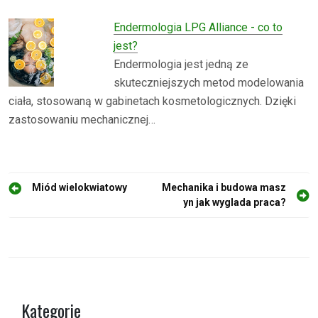
Endermologia LPG Alliance - co to
jest?
Endermologia jest jedną ze
skuteczniejszych metod modelowania
ciała, stosowaną w gabinetach kosmetologicznych. Dzięki
zastosowaniu mechanicznej…
N
Miód wielokwiatowy
Mechanika i budowa masz
yn jak wyglada praca?
a
w
i
g
a
Kategorie
c