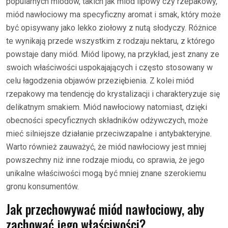
popularnych miodów, takich jak miód lipowy czy rzepakowy,
miód nawłociowy ma specyficzny aromat i smak, który może
być opisywany jako lekko ziołowy z nutą słodyczy. Różnice
te wynikają przede wszystkim z rodzaju nektaru, z którego
powstaje dany miód. Miód lipowy, na przykład, jest znany ze
swoich właściwości uspokajających i często stosowany w
celu łagodzenia objawów przeziębienia. Z kolei miód
rzepakowy ma tendencję do krystalizacji i charakteryzuje się
delikatnym smakiem. Miód nawłociowy natomiast, dzięki
obecności specyficznych składników odżywczych, może
mieć silniejsze działanie przeciwzapalne i antybakteryjne.
Warto również zauważyć, że miód nawłociowy jest mniej
powszechny niż inne rodzaje miodu, co sprawia, że jego
unikalne właściwości mogą być mniej znane szerokiemu
gronu konsumentów.
Jak przechowywać miód nawłociowy, aby
zachować jego właściwości?