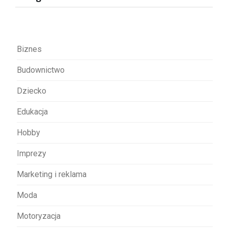
j
a
w
Biznes
p
Budownictwo
i
s
Dziecko
u
Edukacja
Hobby
Imprezy
Marketing i reklama
Moda
Motoryzacja