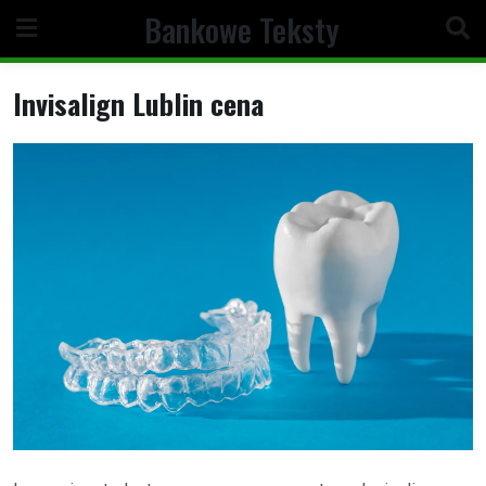
Skip
Bankowe Teksty
to
content
Invisalign Lublin cena