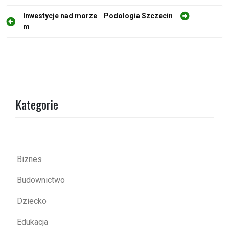
N
Inwestycje nad morze
Podologia Szczecin
m
a
w
i
g
a
Kategorie
c
j
a
w
Biznes
p
Budownictwo
i
s
Dziecko
u
Edukacja