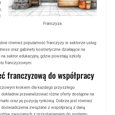
z
,
ć
Franczyza
ośnie również popularność franczyzy w sektorze usług
itness oraz gabinety kosmetyczne działające na
 na sektor edukacyjny, gdzie powstają szkoły
elu franczyzowym.
eć franczyzową do współpracy
luczowym krokiem dla każdego przyszłego
o dokładnie przeanalizować różne oferty dostępne na
marki oraz jej pozycję rynkową. Dobrze jest również
ch doświadczenia związane z współpracą z daną
osztów związanych z przystąpieniem do systemu