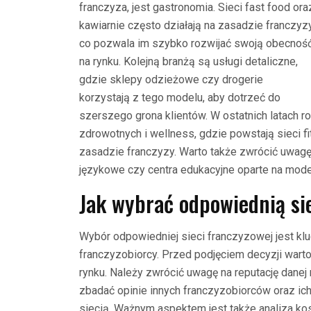
franczyza, jest gastronomia. Sieci fast food ora
kawiarnie często działają na zasadzie franczyzy
co pozwala im szybko rozwijać swoją obecnoś
na rynku. Kolejną branżą są usługi detaliczne,
gdzie sklepy odzieżowe czy drogerie
korzystają z tego modelu, aby dotrzeć do
szerszego grona klientów. W ostatnich latach r
zdrowotnych i wellness, gdzie powstają sieci f
zasadzie franczyzy. Warto także zwrócić uwagę
językowe czy centra edukacyjne oparte na mod
Jak wybrać odpowiednią si
Wybór odpowiedniej sieci franczyzowej jest k
franczyzobiorcy. Przed podjęciem decyzji wart
rynku. Należy zwrócić uwagę na reputację danej 
zbadać opinie innych franczyzobiorców oraz i
siecią. Ważnym aspektem jest także analiza k