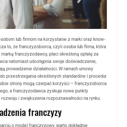
osobom lub firmom na korzystanie z marki oraz know-
 to, że franczyzobiorca, czyli osoba lub firma, która
 marką franczyzodawcy, płaci określoną opłatę za
awca natomiast udostępnia swoje doświadczenie,
iają prowadzenie działalności. W ramach umowy
do przestrzegania określonych standardów i procedur
obie strony mogą czerpać korzyści – franczyzobiorca
go, a franczyzodawca zyskuje nowe punkty
j rozwoju i zwiększenia rozpoznawalności na rynku.
wadzenia franczyzy
parciu o model franczyzowy, warto dokładnie