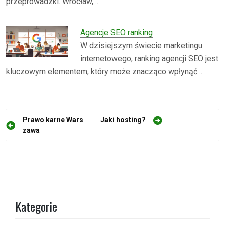
przeprowadzki. Wrocław,…
Agencje SEO ranking
W dzisiejszym świecie marketingu
internetowego, ranking agencji SEO jest
kluczowym elementem, który może znacząco wpłynąć…
N
Prawo karne Wars
Jaki hosting?
zawa
a
w
i
g
a
Kategorie
c