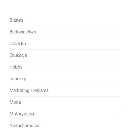
j
a
w
Biznes
p
Budownictwo
i
s
Dziecko
u
Edukacja
Hobby
Imprezy
Marketing i reklama
Moda
Motoryzacja
Nieruchomości