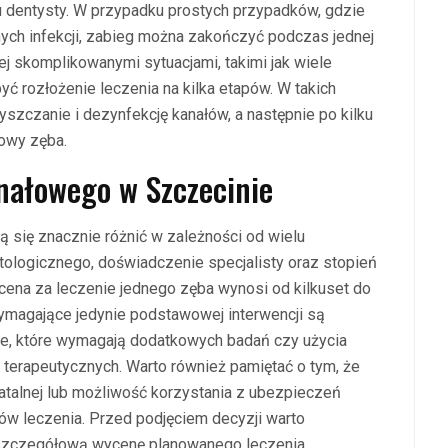
 dentysty. W przypadku prostych przypadków, gdzie
ych infekcji, zabieg można zakończyć podczas jednej
j skomplikowanymi sytuacjami, takimi jak wiele
ć rozłożenie leczenia na kilka etapów. W takich
szczanie i dezynfekcję kanałów, a następnie po kilku
dowy zęba.
anałowego w Szczecinie
 się znacznie różnić w zależności od wielu
matologicznego, doświadczenie specjalisty oraz stopień
ena za leczenie jednego zęba wynosi od kilkuset do
wymagające jedynie podstawowej interwencji są
ne, które wymagają dodatkowych badań czy użycia
terapeutycznych. Warto również pamiętać o tym, że
ratalnej lub możliwość korzystania z ubezpieczeń
w leczenia. Przed podjęciem decyzji warto
 szczegółową wycenę planowanego leczenia.