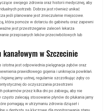
tyczące swojego zdrowia oraz historii medycznej, aby
idualnych potrzeb. Dobrze jest również unikać
za jeśli planowane jest znieczulenie miejscowe.
ą, która pomoże w dotarciu do gabinetu oraz zapewni
ważne jest przestrzeganie zaleceń lekarza
owanie przepisanych leków przeciwbólowych lub
iu kanałowym w Szczecinie
 istotna jest odpowiednia pielęgnacja zębów oraz
ewnienia prawidłowego gojenia i uniknięcia powikłań.
higienę jamy ustnej, regularnie szczotkując zęby co
dentystycznej do oczyszczania przestrzeni
 pokarmów przez kilka dni po zabiegu, aby nie
 często zalecają stosowanie płynów do płukania jamy
które pomagają w utrzymaniu zdrowia dziąseł i
lne u dentysty są kluczowe dla monitorowania stanu