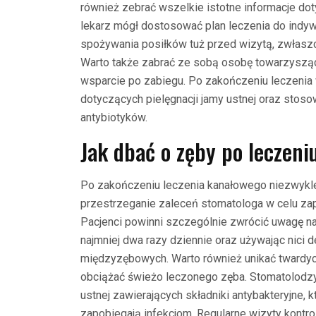
również zebrać wszelkie istotne informacje do
lekarz mógł dostosować plan leczenia do indyw
spożywania posiłków tuż przed wizytą, zwłaszc
Warto także zabrać ze sobą osobę towarzysząc
wsparcie po zabiegu. Po zakończeniu leczenia 
dotyczących pielęgnacji jamy ustnej oraz stos
antybiotyków.
Jak dbać o zęby po leczen
Po zakończeniu leczenia kanałowego niezwykle
przestrzeganie zaleceń stomatologa w celu zap
Pacjenci powinni szczególnie zwrócić uwagę na 
najmniej dwa razy dziennie oraz używając nici 
międzyzębowych. Warto również unikać twardych
obciążać świeżo leczonego zęba. Stomatolodzy
ustnej zawierających składniki antybakteryjne, 
zapobiegają infekcjom. Regularne wizyty kontro