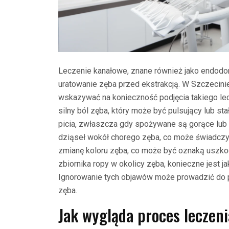
Leczenie kanałowe, znane również jako endodonc
uratowanie zęba przed ekstrakcją. W Szczecini
wskazywać na konieczność podjęcia takiego le
silny ból zęba, który może być pulsujący lub sta
picia, zwłaszcza gdy spożywane są gorące lub 
dziąseł wokół chorego zęba, co może świadczyć
zmianę koloru zęba, co może być oznaką uszkod
zbiornika ropy w okolicy zęba, konieczne jest j
Ignorowanie tych objawów może prowadzić do 
zęba.
Jak wygląda proces leczen