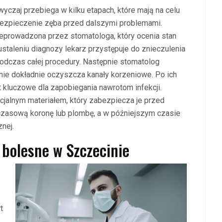
czaj przebiega w kilku etapach, które mają na celu
bezpieczenie zęba przed dalszymi problemami.
eprowadzona przez stomatologa, który ocenia stan
staleniu diagnozy lekarz przystępuje do znieczulenia
podczas całej procedury. Następnie stomatolog
nie dokładnie oczyszcza kanały korzeniowe. Po ich
t kluczowe dla zapobiegania nawrotom infekcji.
cjalnym materiałem, który zabezpiecza je przed
mczasową koronę lub plombę, a w późniejszym czasie
nej.
 bolesne w Szczecinie
t