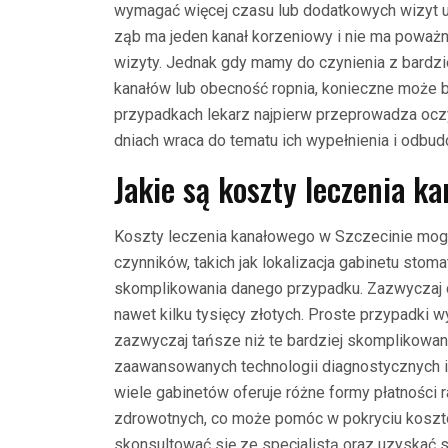
wymagać więcej czasu lub dodatkowych wizyt u
ząb ma jeden kanał korzeniowy i nie ma poważn
wizyty. Jednak gdy mamy do czynienia z bardzie
kanałów lub obecność ropnia, konieczne może by
przypadkach lekarz najpierw przeprowadza oczy
dniach wraca do tematu ich wypełnienia i odbu
Jakie są koszty leczenia k
Koszty leczenia kanałowego w Szczecinie mogą
czynników, takich jak lokalizacja gabinetu sto
skomplikowania danego przypadku. Zazwyczaj c
nawet kilku tysięcy złotych. Proste przypadki 
zazwyczaj tańsze niż te bardziej skomplikowa
zaawansowanych technologii diagnostycznych i 
wiele gabinetów oferuje różne formy płatności 
zdrowotnych, co może pomóc w pokryciu kosztó
skonsultować się ze specjalistą oraz uzyskać