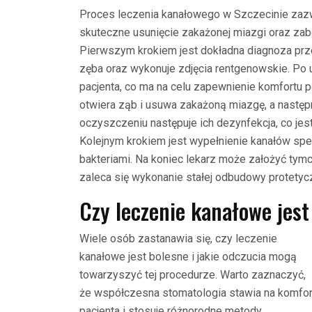
Proces leczenia kanałowego w Szczecinie zazwy
skuteczne usunięcie zakażonej miazgi oraz za
Pierwszym krokiem jest dokładna diagnoza prz
zęba oraz wykonuje zdjęcia rentgenowskie. Po u
pacjenta, co ma na celu zapewnienie komfortu 
otwiera ząb i usuwa zakażoną miazgę, a następ
oczyszczeniu następuje ich dezynfekcja, co jes
Kolejnym krokiem jest wypełnienie kanałów spe
bakteriami. Na koniec lekarz może założyć ty
zaleca się wykonanie stałej odbudowy protetycz
Czy leczenie kanałowe jest
Wiele osób zastanawia się, czy leczenie
kanałowe jest bolesne i jakie odczucia mogą
towarzyszyć tej procedurze. Warto zaznaczyć,
że współczesna stomatologia stawia na komfor
pacjenta i stosuje różnorodne metody