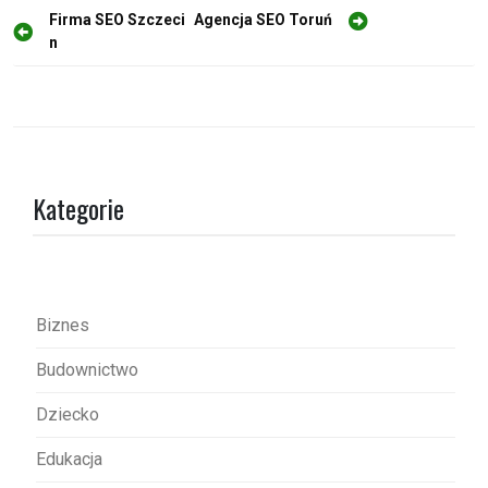
N
Firma SEO Szczeci
Agencja SEO Toruń
n
a
w
i
g
a
Kategorie
c
j
a
w
Biznes
p
Budownictwo
i
s
Dziecko
u
Edukacja