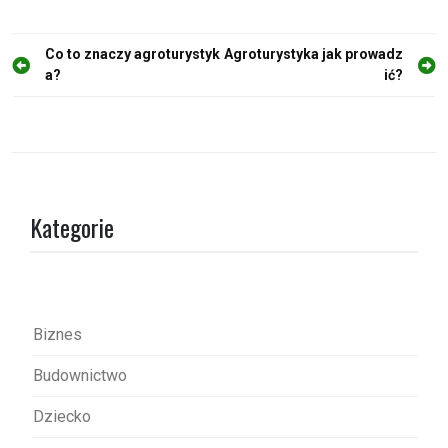
N
Co to znaczy agroturystyk
Agroturystyka jak prowadz
a?
ić?
a
w
i
g
a
Kategorie
c
j
a
w
Biznes
p
Budownictwo
i
s
Dziecko
u