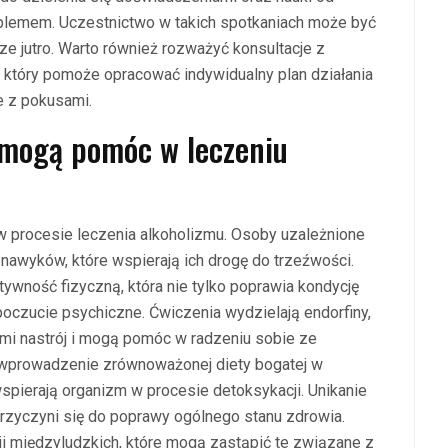
blemem. Uczestnictwo w takich spotkaniach może być
e jutro. Warto również rozważyć konsultacje z
, który pomoże opracować indywidualny plan działania
e z pokusami.
a mogą pomóc w leczeniu
w procesie leczenia alkoholizmu. Osoby uzależnione
awyków, które wspierają ich drogę do trzeźwości.
ywność fizyczną, która nie tylko poprawia kondycję
poczucie psychiczne. Ćwiczenia wydzielają endorfiny,
ymi nastrój i mogą pomóc w radzeniu sobie ze
 wprowadzenie zrównoważonej diety bogatej w
wspierają organizm w procesie detoksykacji. Unikanie
rzyczyni się do poprawy ogólnego stanu zdrowia.
i międzyludzkich, które mogą zastąpić te związane z