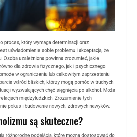
 proces, który wymaga determinacji oraz
st uświadomienie sobie problemu i akceptacja, że
u. Osoba uzależniona powinna zrozumieć, jakie
równo dla zdrowia fizycznego, jak i psychicznego.
 pomoże w ograniczeniu lub całkowitym zaprzestaniu
arcia wśród bliskich, którzy mogą pomóc w trudnych
ytuacji wyzwalających chęć sięgnięcia po alkohol. Może
 relacjach międzyludzkich. Zrozumienie tych
nie pokus i budowanie nowych, zdrowych nawyków.
oholizmu są skuteczne?
ją różnorodne podejścia, które można dostosować do