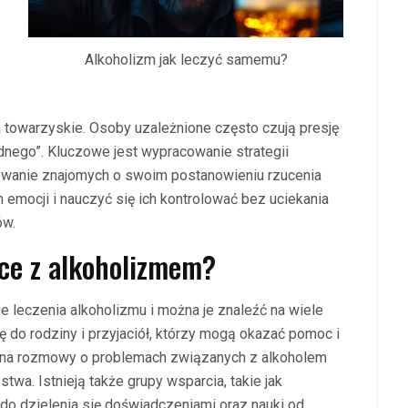
Alkoholizm jak leczyć samemu?
ia towarzyskie. Osoby uzależnione często czują presję
ednego”. Kluczowe jest wypracowanie strategii
mowanie znajomych o swoim postanowieniu rzucenia
emocji i nauczyć się ich kontrolować bez uciekania
ów.
lce z alkoholizmem?
leczenia alkoholizmu i można je znaleźć na wiele
do rodziny i przyjaciół, którzy mogą okazać pomoc i
 na rozmowy o problemach związanych z alkoholem
wa. Istnieją także grupy wsparcia, takie jak
 do dzielenia się doświadczeniami oraz nauki od