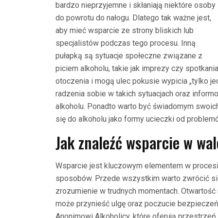
bardzo nieprzyjemne i skłaniają niektóre osoby
do powrotu do nałogu. Dlatego tak ważne jest,
aby mieć wsparcie ze strony bliskich lub
specjalistów podczas tego procesu. Inną
pułapką są sytuacje społeczne związane z
piciem alkoholu, takie jak imprezy czy spotkan
otoczenia i mogą ulec pokusie wypicia „tylko j
radzenia sobie w takich sytuacjach oraz infor
alkoholu. Ponadto warto być świadomym swoich 
się do alkoholu jako formy ucieczki od problem
Jak znaleźć wsparcie w wa
Wsparcie jest kluczowym elementem w procesie 
sposobów. Przede wszystkim warto zwrócić się 
zrozumienie w trudnych momentach. Otwartość
może przynieść ulgę oraz poczucie bezpieczeńst
Anonimowi Alkoholicy, które oferują przestrzeń