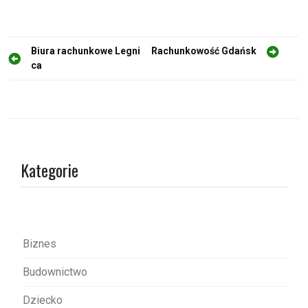
N
Biura rachunkowe Legni
Rachunkowość Gdańsk
ca
a
w
i
g
a
Kategorie
c
j
a
w
Biznes
p
Budownictwo
i
s
Dziecko