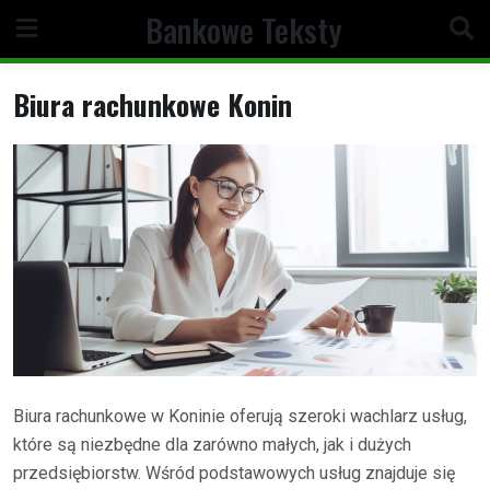
Skip
Bankowe Teksty
to
content
Biura rachunkowe Konin
Biura rachunkowe w Koninie oferują szeroki wachlarz usług,
które są niezbędne dla zarówno małych, jak i dużych
przedsiębiorstw. Wśród podstawowych usług znajduje się