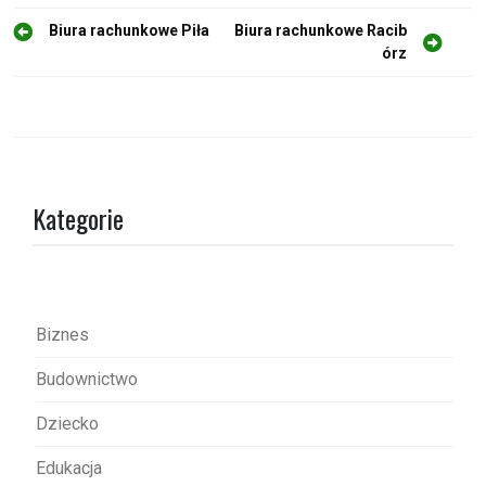
N
Biura rachunkowe Piła
Biura rachunkowe Racib
órz
a
w
i
g
a
Kategorie
c
j
a
w
Biznes
p
Budownictwo
i
s
Dziecko
u
Edukacja