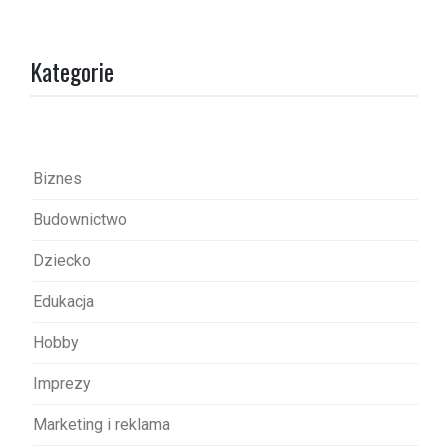
g
a
Kategorie
c
j
a
w
Biznes
p
Budownictwo
i
s
Dziecko
u
Edukacja
Hobby
Imprezy
Marketing i reklama