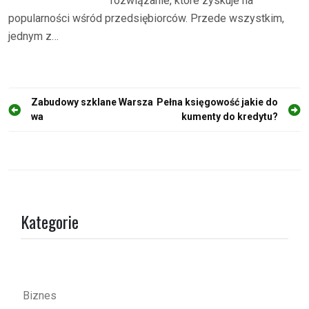
rozwiązanie, które zyskuje na
popularności wśród przedsiębiorców. Przede wszystkim,
jednym z…
N
Zabudowy szklane Warsza
Pełna księgowość jakie do
wa
kumenty do kredytu?
a
w
i
g
a
Kategorie
c
j
a
w
Biznes