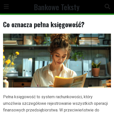
Skip
Bankowe Teksty
to
content
Co oznacza pełna księgowość?
Pełna księgowość to system rachunkowości, który
umożliwia szczegółowe rejestrowanie wszystkich operacji
finansowych przedsiębiorstwa. W przeciwieństwie do