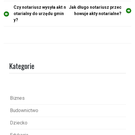
N
Czy notariusz wysyła akt n
Jak długo notariusz przec
otarialny do urzędu gmin
howuje akty notarialne?
a
y?
w
i
g
a
c
Kategorie
j
a
w
p
Biznes
i
Budownictwo
s
Dziecko
u