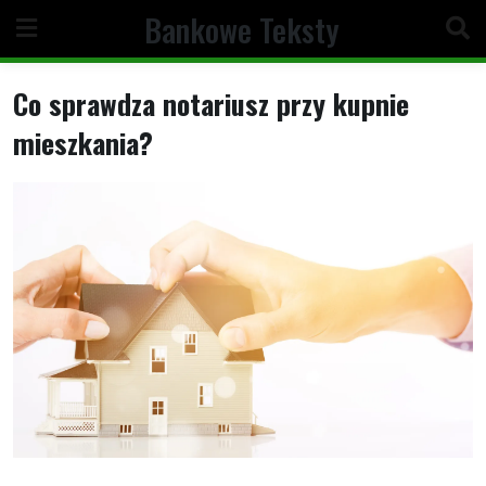
Skip
Bankowe Teksty
to
content
Co sprawdza notariusz przy kupnie
mieszkania?