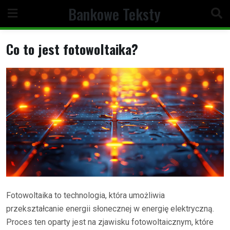
Skip
Bankowe Teksty
to
content
Co to jest fotowoltaika?
Fotowoltaika to technologia, która umożliwia
przekształcanie energii słonecznej w energię elektryczną.
Proces ten oparty jest na zjawisku fotowoltaicznym, które