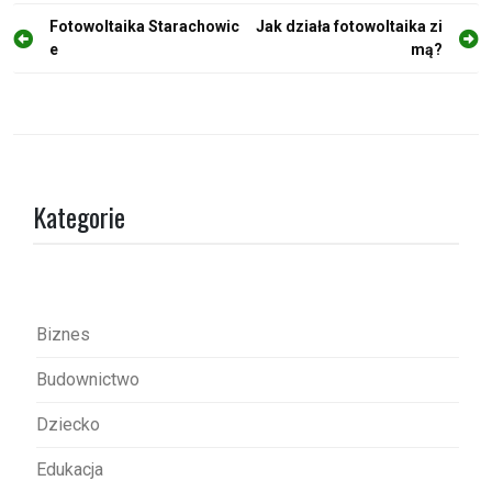
N
Fotowoltaika Starachowic
Jak działa fotowoltaika zi
e
mą?
a
w
i
g
a
Kategorie
c
j
a
w
Biznes
p
Budownictwo
i
s
Dziecko
u
Edukacja