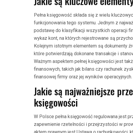
Jakie są kluczowe element
Pełna księgowość składa się z wielu kluczowy
funkcjonowania tego systemu. Jednym z najważn
podstawę do klasyfikacji wszystkich operacji f
wykaz kont, na których rejestrowane są przych
Kolejnym istotnym elementem są dokumenty źród
które potwierdzają dokonane transakcje i stano
Ważnym aspektem pełnej księgowości jest ta
finansowych, takich jak bilans czy rachunek zysk
finansowej firmy oraz jej wyników operacyjnych.
Jakie są najważniejsze prz
księgowości
W Polsce pełna księgowość regulowana jest pr
zapewnienie rzetelności i przejrzystości w pr
aktem prawnym jest Ustawa o rachunkowości, k