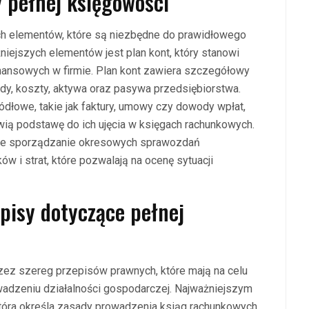
y pełnej księgowości
ch elementów, które są niezbędne do prawidłowego
iejszych elementów jest plan kont, który stanowi
inansowych w firmie. Plan kont zawiera szczegółowy
ody, koszty, aktywa oraz pasywa przedsiębiorstwa.
łowe, takie jak faktury, umowy czy dowody wpłat,
wią podstawę do ich ujęcia w księgach rachunkowych.
kże sporządzanie okresowych sprawozdań
ów i strat, które pozwalają na ocenę sytuacji
episy dotyczące pełnej
zez szereg przepisów prawnych, które mają na celu
owadzeniu działalności gospodarczej. Najważniejszym
tóra określa zasady prowadzenia ksiąg rachunkowych