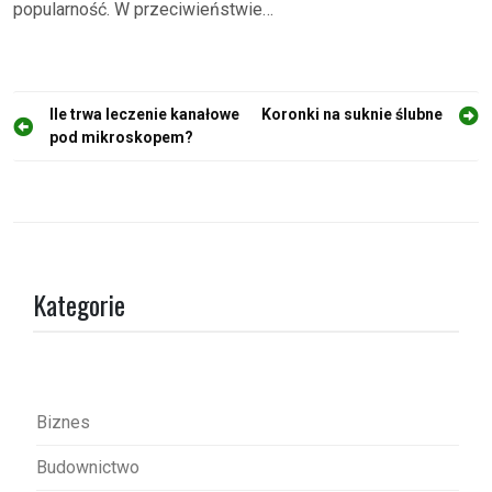
popularność. W przeciwieństwie…
N
Ile trwa leczenie kanałowe
Koronki na suknie ślubne
pod mikroskopem?
a
w
i
g
a
Kategorie
c
j
a
w
Biznes
p
Budownictwo
i