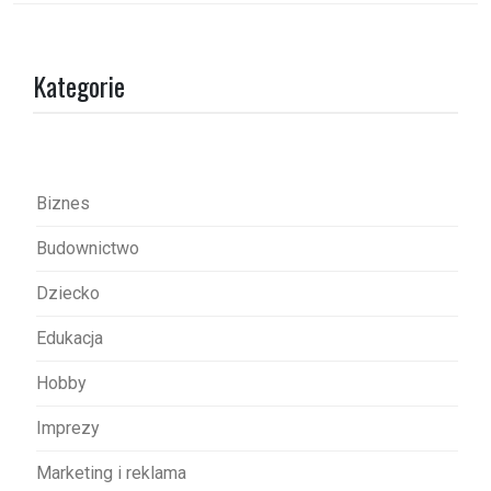
g
a
Kategorie
c
j
a
w
Biznes
p
Budownictwo
i
s
Dziecko
u
Edukacja
Hobby
Imprezy
Marketing i reklama