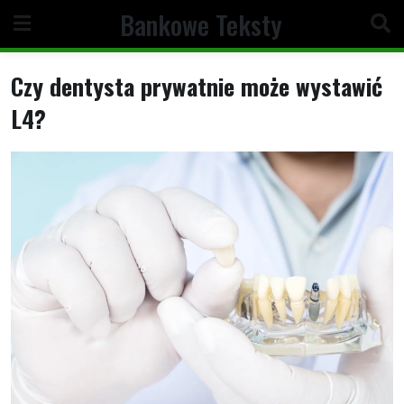
Skip
Bankowe Teksty
to
content
Czy dentysta prywatnie może wystawić
L4?