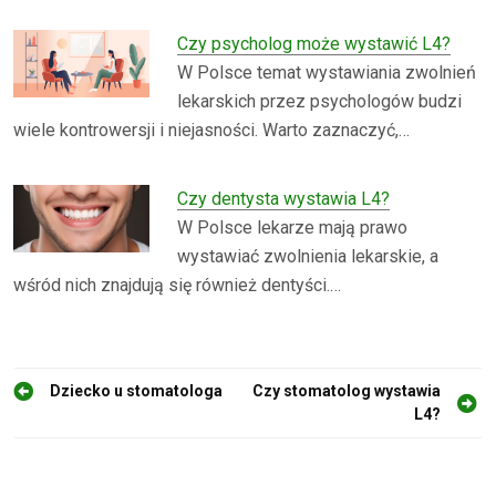
Czy psycholog może wystawić L4?
W Polsce temat wystawiania zwolnień
lekarskich przez psychologów budzi
wiele kontrowersji i niejasności. Warto zaznaczyć,…
Czy dentysta wystawia L4?
W Polsce lekarze mają prawo
wystawiać zwolnienia lekarskie, a
wśród nich znajdują się również dentyści.…
N
Dziecko u stomatologa
Czy stomatolog wystawia
L4?
a
w
i