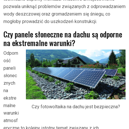
pozwala uniknąć problemów związanych z odprowadzaniem
wody deszczowej oraz gromadzeniem się śniegu, co
mogłoby prowadzić do uszkodzeń konstrukcji.
Czy panele słoneczne na dachu są odporne
na ekstremalne warunki?
Odporn
ość
paneli
słonec
znych
na
ekstre
malne
Czy fotowoltaika na dachu jest bezpieczna?
warunki
atmosf
eryczne to kolejny istotny temat związany z ich