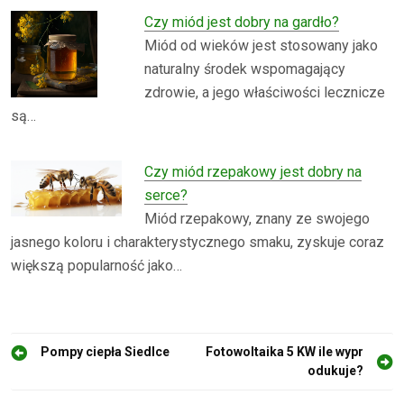
Czy miód jest dobry na gardło?
Miód od wieków jest stosowany jako
naturalny środek wspomagający
zdrowie, a jego właściwości lecznicze
są…
Czy miód rzepakowy jest dobry na
serce?
Miód rzepakowy, znany ze swojego
jasnego koloru i charakterystycznego smaku, zyskuje coraz
większą popularność jako…
N
Pompy ciepła Siedlce
Fotowoltaika 5 KW ile wypr
odukuje?
a