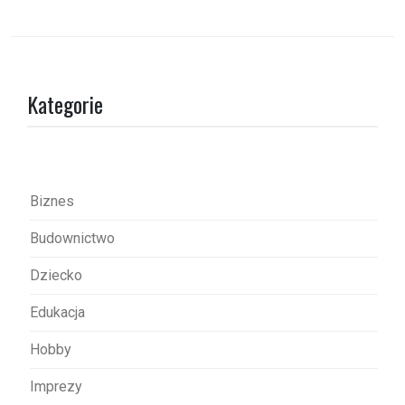
w
i
g
a
Kategorie
c
j
a
w
Biznes
p
Budownictwo
i
s
Dziecko
u
Edukacja
Hobby
Imprezy