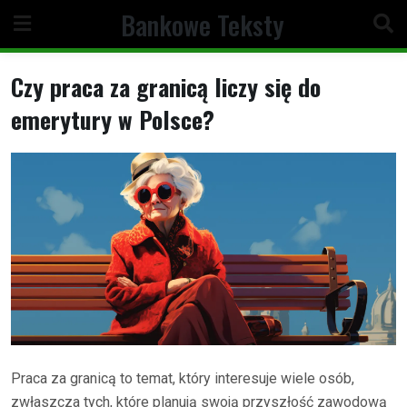
Skip
Bankowe Teksty
to
content
Czy praca za granicą liczy się do
emerytury w Polsce?
Praca za granicą to temat, który interesuje wiele osób,
zwłaszcza tych, które planują swoją przyszłość zawodową