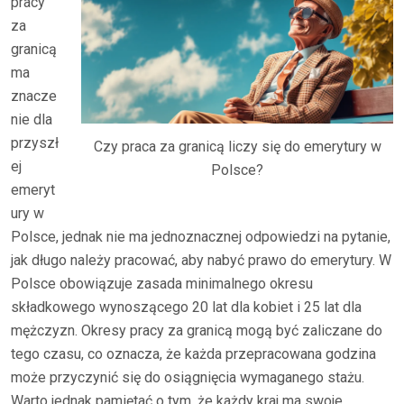
pracy
za
granicą
ma
znacze
nie dla
przyszł
Czy praca za granicą liczy się do emerytury w
ej
Polsce?
emeryt
ury w
Polsce, jednak nie ma jednoznacznej odpowiedzi na pytanie,
jak długo należy pracować, aby nabyć prawo do emerytury. W
Polsce obowiązuje zasada minimalnego okresu
składkowego wynoszącego 20 lat dla kobiet i 25 lat dla
mężczyzn. Okresy pracy za granicą mogą być zaliczane do
tego czasu, co oznacza, że każda przepracowana godzina
może przyczynić się do osiągnięcia wymaganego stażu.
Warto jednak pamiętać o tym, że każdy kraj ma swoje