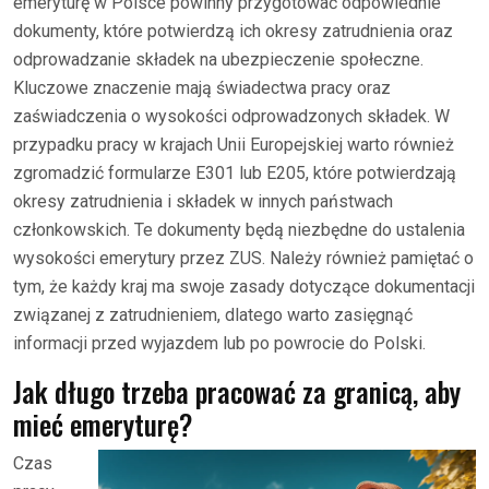
emeryturę w Polsce powinny przygotować odpowiednie
dokumenty, które potwierdzą ich okresy zatrudnienia oraz
odprowadzanie składek na ubezpieczenie społeczne.
Kluczowe znaczenie mają świadectwa pracy oraz
zaświadczenia o wysokości odprowadzonych składek. W
przypadku pracy w krajach Unii Europejskiej warto również
zgromadzić formularze E301 lub E205, które potwierdzają
okresy zatrudnienia i składek w innych państwach
członkowskich. Te dokumenty będą niezbędne do ustalenia
wysokości emerytury przez ZUS. Należy również pamiętać o
tym, że każdy kraj ma swoje zasady dotyczące dokumentacji
związanej z zatrudnieniem, dlatego warto zasięgnąć
informacji przed wyjazdem lub po powrocie do Polski.
Jak długo trzeba pracować za granicą, aby
mieć emeryturę?
Czas