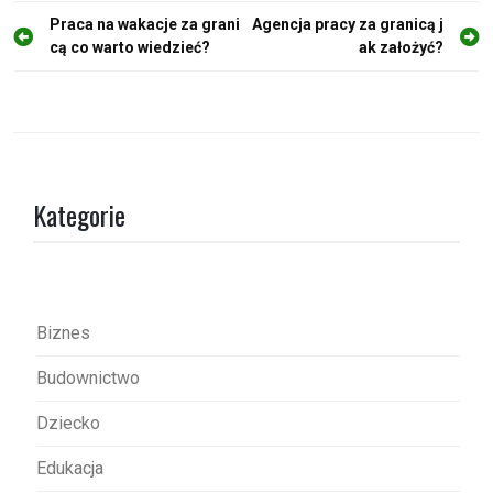
N
Praca na wakacje za grani
Agencja pracy za granicą j
cą co warto wiedzieć?
ak założyć?
a
w
i
g
a
Kategorie
c
j
a
w
Biznes
p
Budownictwo
i
s
Dziecko
u
Edukacja