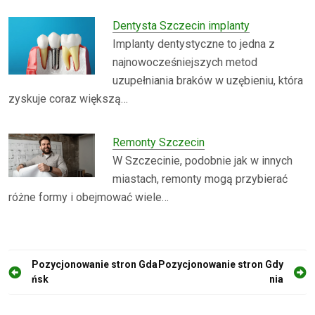
Dentysta Szczecin implanty
Implanty dentystyczne to jedna z
najnowocześniejszych metod
uzupełniania braków w uzębieniu, która
zyskuje coraz większą…
Remonty Szczecin
W Szczecinie, podobnie jak w innych
miastach, remonty mogą przybierać
różne formy i obejmować wiele…
N
Pozycjonowanie stron Gda
Pozycjonowanie stron Gdy
ńsk
nia
a
w