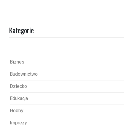
i
g
a
Kategorie
c
j
a
w
Biznes
p
Budownictwo
i
s
Dziecko
u
Edukacja
Hobby
Imprezy