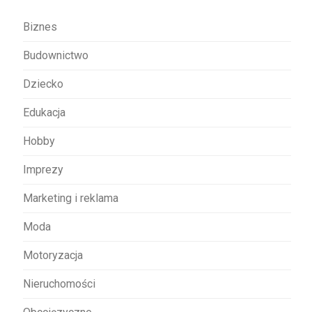
a
w
Biznes
p
Budownictwo
i
s
Dziecko
u
Edukacja
Hobby
Imprezy
Marketing i reklama
Moda
Motoryzacja
Nieruchomości