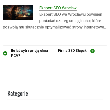
Ekspert SEO Wrocław
Ekspert SEO we Wrocławiu powinien
posiadać szereg umiejętności, które
pozwolą mu skutecznie optymalizować strony internetowe…
N
Ile lat wytrzymują okna
Firma SEO Słupsk
PCV?
a
w
i
g
a
Kategorie
c
j