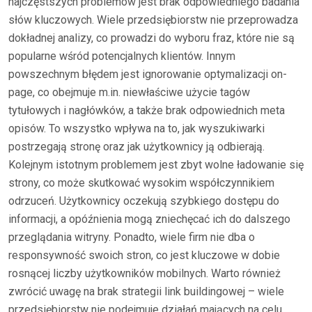
najczęstszych problemów jest brak odpowiedniego badania
słów kluczowych. Wiele przedsiębiorstw nie przeprowadza
dokładnej analizy, co prowadzi do wyboru fraz, które nie są
popularne wśród potencjalnych klientów. Innym
powszechnym błędem jest ignorowanie optymalizacji on-
page, co obejmuje m.in. niewłaściwe użycie tagów
tytułowych i nagłówków, a także brak odpowiednich meta
opisów. To wszystko wpływa na to, jak wyszukiwarki
postrzegają stronę oraz jak użytkownicy ją odbierają.
Kolejnym istotnym problemem jest zbyt wolne ładowanie się
strony, co może skutkować wysokim współczynnikiem
odrzuceń. Użytkownicy oczekują szybkiego dostępu do
informacji, a opóźnienia mogą zniechęcać ich do dalszego
przeglądania witryny. Ponadto, wiele firm nie dba o
responsywność swoich stron, co jest kluczowe w dobie
rosnącej liczby użytkowników mobilnych. Warto również
zwrócić uwagę na brak strategii link buildingowej – wiele
przedsiębiorstw nie podejmuje działań mających na celu