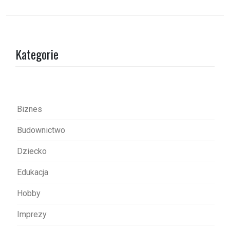
i
g
a
Kategorie
c
j
a
w
Biznes
p
Budownictwo
i
s
Dziecko
u
Edukacja
Hobby
Imprezy