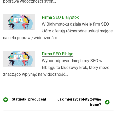
poprawę widoczności stron…
Firma SEO Białystok
W Białymstoku działa wiele firm SEO,
które oferują różnorodne usługi mające
na celu poprawę widoczności…
Firma SEO Elbląg
Wybór odpowiedniej firmy SEO w
Elblągu to kluczowy krok, który może
znacząco wpłynąć na widoczność…
N
Statuetki producent
Jak mierzyć rolety zewnę
trzne?
a
w