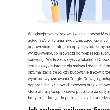
W dzisiejszym cyfrowym świecie, obecność w In
usługi SEO w Toruniu mogą znacząco wpłynąć na
odpowiednim strategiom optymalizacji, firmy
wyszukiwania, co prowadzi do większego ruchu 
konwersji. Warto zauważyć, że lokalne SEO poz
jest niezwykle istotne dla małych i średnich fir
optymalizacja treści czy budowanie linków, pr
wynikach wyszukiwania Google. Co więcej, usł
poprzez analizę słów kluczowych oraz zachowań
które oferują kompleksowe podejście do optymal
firmy mają dostęp do profesjonalnych narzędzi 
Jak wybrać najlepszą firm