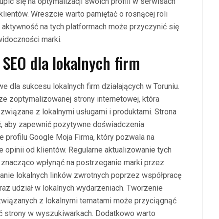
ić się na optymalizacji swoich profili w serwisach
klientów. Wreszcie warto pamiętać o rosnącej roli
aktywność na tych platformach może przyczynić się
widoczności marki.
i SEO dla lokalnych firm
e dla sukcesu lokalnych firm działających w Toruniu.
 zoptymalizowanej strony internetowej, która
wiązane z lokalnymi usługami i produktami. Strona
ć, aby zapewnić pozytywne doświadczenia
 profilu Google Moja Firma, który pozwala na
e opinii od klientów. Regularne aktualizowanie tych
e znacząco wpłynąć na postrzeganie marki przez
wanie lokalnych linków zwrotnych poprzez współpracę
oraz udział w lokalnych wydarzeniach. Tworzenie
 związanych z lokalnymi tematami może przyciągnąć
 strony w wyszukiwarkach. Dodatkowo warto