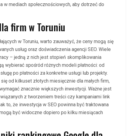
ia w mediach społecznościowych, aby dotrzeć do
dla firm w Toruniu
łających w Toruniu, warto zauważyć, że ceny mogą się
wanych usług oraz doświadczenia agencji SEO. Wiele
cy – jedną z nich jest stopień skomplikowania
gą wybierać spośród różnych modeli płatności: od
ugę po płatności za konkretne usługi lub projekty.
ę od kilkuset złotych miesięcznie dla małych firm,
wymagać znacznie większych inwestycji. Ważne jest
iązanych z tworzeniem treści czy kampaniami link
ak to, że inwestycja w SEO powinna być traktowana
ń mogą być widoczne dopiero po kilku miesiącach
nniki rankingowe Google dla