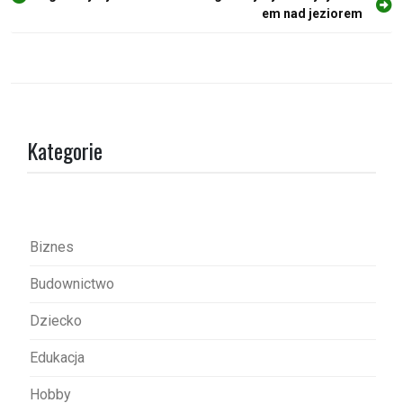
em nad jeziorem
a
w
i
g
a
Kategorie
c
j
a
w
Biznes
p
Budownictwo
i
s
Dziecko
u
Edukacja
Hobby