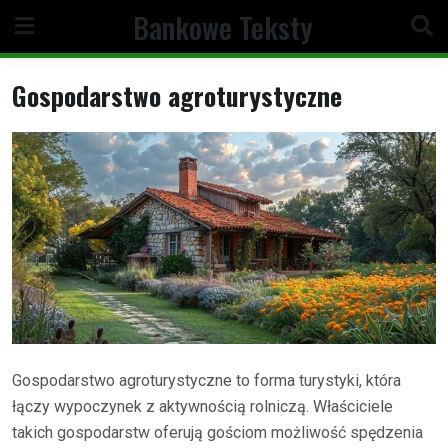
Skip
Bankowe Teksty
to
content
Gospodarstwo agroturystyczne
Gospodarstwo agroturystyczne to forma turystyki, która
łączy wypoczynek z aktywnością rolniczą. Właściciele
takich gospodarstw oferują gościom możliwość spędzenia