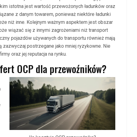
im istotna jest wartość przewożonych ładunków oraz
wiązane z danym towarem, ponieważ niektóre ładunki
ieże niż inne. Kolejnym ważnym aspektem jest obszar
oże wiązać się z innymi zagrożeniami niż transport
iczny pojazdów używanych do transportu również mają
ą zazwyczaj postrzegane jako mniej ryzykowne. Nie
irmy oraz jej reputacja na rynku.
ofert OCP dla przewoźników?
h
e