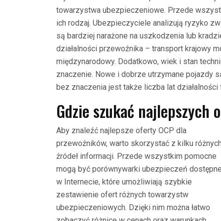
towarzystwa ubezpieczeniowe. Przede wszystk
ich rodzaj. Ubezpieczyciele analizują ryzyko z
są bardziej narażone na uszkodzenia lub kradz
działalności przewoźnika – transport krajowy m
międzynarodowy. Dodatkowo, wiek i stan techn
znaczenie. Nowe i dobrze utrzymane pojazdy s
bez znaczenia jest także liczba lat działalności f
Gdzie szukać najlepszych 
Aby znaleźć najlepsze oferty OCP dla
przewoźników, warto skorzystać z kilku różnyc
źródeł informacji. Przede wszystkim pomocne
mogą być porównywarki ubezpieczeń dostępn
w Internecie, które umożliwiają szybkie
zestawienie ofert różnych towarzystw
ubezpieczeniowych. Dzięki nim można łatwo
zobaczyć różnice w cenach oraz warunkach