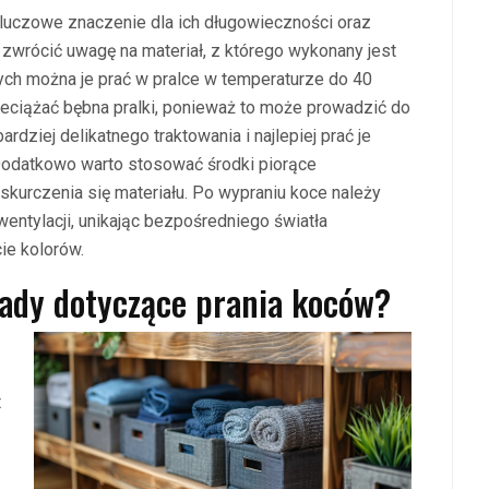
uczowe znaczenie dla ich długowieczności oraz
zwrócić uwagę na materiał, z którego wykonany jest
ch można je prać w pralce w temperaturze do 40
rzeciążać bębna pralki, ponieważ to może prowadzić do
dziej delikatnego traktowania i najlepiej prać je
 Dodatkowo warto stosować środki piorące
skurczenia się materiału. Po wypraniu koce należy
entylacji, unikając bezpośredniego światła
ie kolorów.
sady dotyczące prania koców?
t