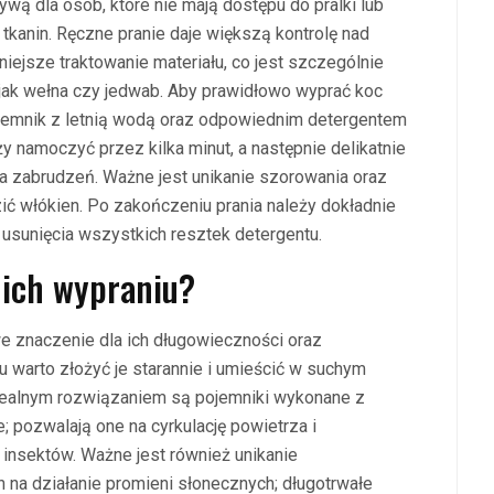
wą dla osób, które nie mają dostępu do pralki lub
i tkanin. Ręczne pranie daje większą kontrolę nad
ejsze traktowanie materiału, co jest szczególnie
 jak wełna czy jedwab. Aby prawidłowo wyprać koc
ojemnik z letnią wodą oraz odpowiednim detergentem
 namoczyć przez kilka minut, a następnie delikatnie
ia zabrudzeń. Ważne jest unikanie szorowania oraz
ić włókien. Po zakończeniu prania należy dokładnie
usunięcia wszystkich resztek detergentu.
 ich wypraniu?
znaczenie dla ich długowieczności oraz
 warto złożyć je starannie i umieścić w suchym
dealnym rozwiązaniem są pojemniki wykonane z
; pozwalają one na cyrkulację powietrza i
 insektów. Ważne jest również unikanie
na działanie promieni słonecznych; długotrwałe