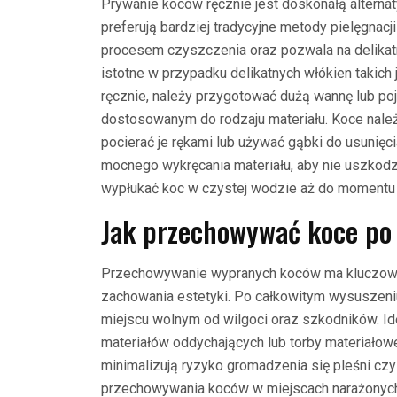
Prywanie koców ręcznie jest doskonałą alternaty
preferują bardziej tradycyjne metody pielęgnacj
procesem czyszczenia oraz pozwala na delikatni
istotne w przypadku delikatnych włókien takich
ręcznie, należy przygotować dużą wannę lub p
dostosowanym do rodzaju materiału. Koce należy
pocierać je rękami lub używać gąbki do usunięc
mocnego wykręcania materiału, aby nie uszkodz
wypłukać koc w czystej wodzie aż do momentu 
Jak przechowywać koce po
Przechowywanie wypranych koców ma kluczowe 
zachowania estetyki. Po całkowitym wysuszeniu
miejscu wolnym od wilgoci oraz szkodników. I
materiałów oddychających lub torby materiałowe
minimalizują ryzyko gromadzenia się pleśni czy
przechowywania koców w miejscach narażonych 