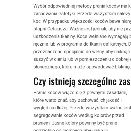
Wybór odpowiedniej metody prania koców ma kl
zachowania estetyki. Przede wszystkim należy 
koc. W przypadku większości koców bawełniany
stopni Celsjusza. Ważne jest jednak, aby nie p
uszkodzenia tkaniny. Koce wełniane wymagają bar
ręcznie lub w programie do tkanin delikatnych.
przeznaczone specjalnie do wełny, aby uniknąć 
suszyć w cieniu lub w pomieszczeniu o dobrej w
słonecznego, które może spowodować blaknięc
Czy istnieją szczególne za
Pranie koców wiąże się z pewnymi zasadami,
które warto znać, aby zachować ich jakość i
wygląd na dłużej. Przede wszystkim ważne jes
segregowanie koców według kolorów przed
praniem. Jasne kolory powinny być prane
oddzielnie od ciemnych, aby uniknąć