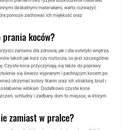
rudnymi plamami bez ryzyka uszkodzenia materiału.
innymi delikatnymi materiałami, warto rozważyć
która pomoże zachować ich miękkość oraz
o prania koców?
zyści zarówno dla zdrowia, jak i dla estetyki wnętrza.
ów takich jak kurz czy roztocza, co jest szczególnie
ę. Czyste koce przyczyniają się także do poprawy
niż otulenie się świeżo wypranym i pachnącym kocem po
eż utrzymać kolory tkanin oraz ich strukturę; brud i
osłabienie włókien. Dodatkowo czyste koce
czeń; schludny i zadbany dom to miejsce, w którym
ie zamiast w pralce?