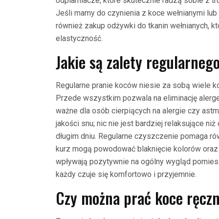
odplamiacze, które skutecznie radzą sobie z t
Jeśli mamy do czynienia z koce wełnianymi lub 
również zakup odżywki do tkanin wełnianych, 
elastyczność.
Jakie są zalety regularneg
Regularne pranie koców niesie za sobą wiele kor
Przede wszystkim pozwala na eliminację alergen
ważne dla osób cierpiących na alergie czy astm
jakości snu; nic nie jest bardziej relaksujące 
długim dniu. Regularne czyszczenie pomaga równi
kurz mogą powodować blaknięcie kolorów oraz 
wpływają pozytywnie na ogólny wygląd pomiesz
każdy czuje się komfortowo i przyjemnie.
Czy można prać koce ręczn