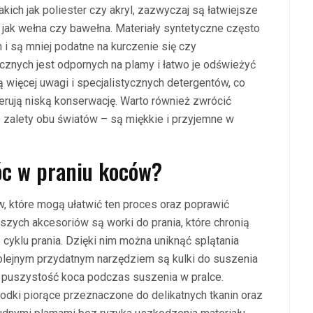
ich jak poliester czy akryl, zazwyczaj są łatwiejsze
ch jak wełna czy bawełna. Materiały syntetyczne często
i są mniej podatne na kurczenie się czy
znych jest odpornych na plamy i łatwo je odświeżyć
 więcej uwagi i specjalistycznych detergentów, co
ferują niską konserwację. Warto również zwrócić
e zalety obu światów – są miękkie i przyjemne w
óc w praniu koców?
w, które mogą ułatwić ten proces oraz poprawić
zych akcesoriów są worki do prania, które chronią
cyklu prania. Dzięki nim można uniknąć splątania
 Kolejnym przydatnym narzędziem są kulki do suszenia
ć puszystość koca podczas suszenia w pralce.
odki piorące przeznaczone do delikatnych tkanin oraz