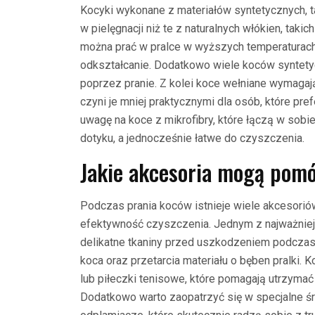
Kocyki wykonane z materiałów syntetycznych, tak
w pielęgnacji niż te z naturalnych włókien, taki
można prać w pralce w wyższych temperaturach 
odkształcanie. Dodatkowo wiele koców syntetyc
poprzez pranie. Z kolei koce wełniane wymagają
czyni je mniej praktycznymi dla osób, które pre
uwagę na koce z mikrofibry, które łączą w sobi
dotyku, a jednocześnie łatwe do czyszczenia.
Jakie akcesoria mogą pom
Podczas prania koców istnieje wiele akcesorió
efektywność czyszczenia. Jednym z najważniejs
delikatne tkaniny przed uszkodzeniem podczas 
koca oraz przetarcia materiału o bęben pralki.
lub piłeczki tenisowe, które pomagają utrzyma
Dodatkowo warto zaopatrzyć się w specjalne śr