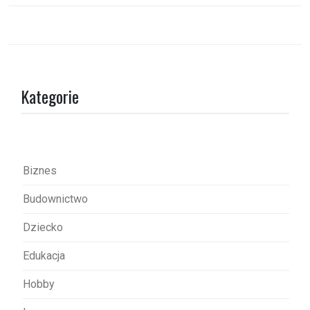
w
i
g
a
Kategorie
c
j
a
w
Biznes
p
Budownictwo
i
s
Dziecko
u
Edukacja
Hobby