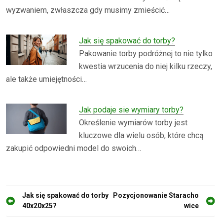
wyzwaniem, zwłaszcza gdy musimy zmieścić…
Jak się spakować do torby?
Pakowanie torby podróżnej to nie tylko
kwestia wrzucenia do niej kilku rzeczy,
ale także umiejętności…
Jak podaje sie wymiary torby?
Określenie wymiarów torby jest
kluczowe dla wielu osób, które chcą
zakupić odpowiedni model do swoich…
N
Jak się spakować do torby
Pozycjonowanie Staracho
40x20x25?
wice
a