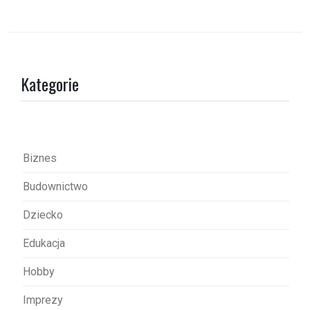
w
i
g
a
Kategorie
c
j
a
w
Biznes
p
Budownictwo
i
s
Dziecko
u
Edukacja
Hobby
Imprezy