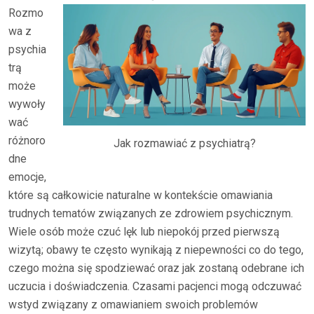
Rozmo
wa z
psychia
trą
może
wywoły
wać
różnoro
Jak rozmawiać z psychiatrą?
dne
emocje,
które są całkowicie naturalne w kontekście omawiania
trudnych tematów związanych ze zdrowiem psychicznym.
Wiele osób może czuć lęk lub niepokój przed pierwszą
wizytą; obawy te często wynikają z niepewności co do tego,
czego można się spodziewać oraz jak zostaną odebrane ich
uczucia i doświadczenia. Czasami pacjenci mogą odczuwać
wstyd związany z omawianiem swoich problemów