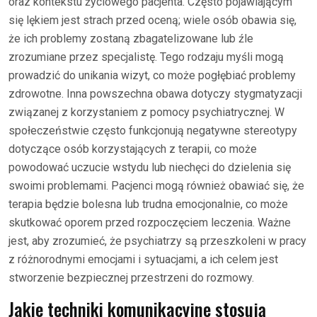
oraz kontekstu życiowego pacjenta. Często pojawiającym
się lękiem jest strach przed oceną; wiele osób obawia się,
że ich problemy zostaną zbagatelizowane lub źle
zrozumiane przez specjalistę. Tego rodzaju myśli mogą
prowadzić do unikania wizyt, co może pogłębiać problemy
zdrowotne. Inna powszechna obawa dotyczy stygmatyzacji
związanej z korzystaniem z pomocy psychiatrycznej. W
społeczeństwie często funkcjonują negatywne stereotypy
dotyczące osób korzystających z terapii, co może
powodować uczucie wstydu lub niechęci do dzielenia się
swoimi problemami. Pacjenci mogą również obawiać się, że
terapia będzie bolesna lub trudna emocjonalnie, co może
skutkować oporem przed rozpoczęciem leczenia. Ważne
jest, aby zrozumieć, że psychiatrzy są przeszkoleni w pracy
z różnorodnymi emocjami i sytuacjami, a ich celem jest
stworzenie bezpiecznej przestrzeni do rozmowy.
Jakie techniki komunikacyjne stosują