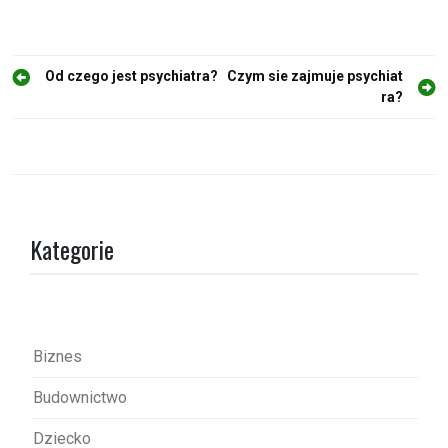
N
Od czego jest psychiatra?
Czym sie zajmuje psychiat
ra?
a
w
i
g
a
Kategorie
c
j
a
w
Biznes
p
Budownictwo
i
s
Dziecko