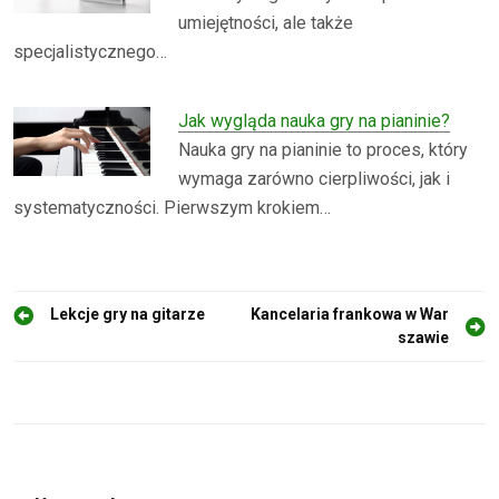
umiejętności, ale także
specjalistycznego…
Jak wygląda nauka gry na pianinie?
Nauka gry na pianinie to proces, który
wymaga zarówno cierpliwości, jak i
systematyczności. Pierwszym krokiem…
N
Lekcje gry na gitarze
Kancelaria frankowa w War
szawie
a
w
i
g
a