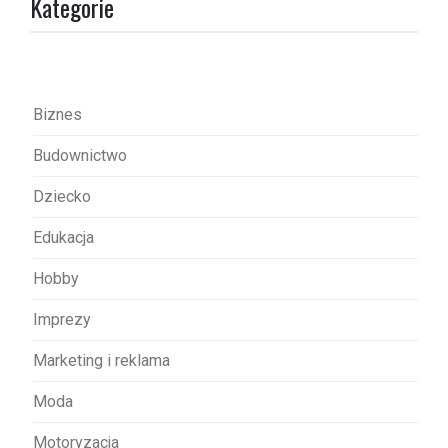
Kategorie
c
j
a
w
Biznes
p
Budownictwo
i
s
Dziecko
u
Edukacja
Hobby
Imprezy
Marketing i reklama
Moda
Motoryzacja