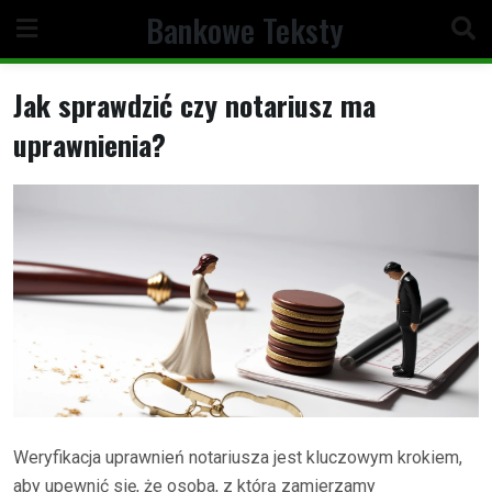
Skip
Bankowe Teksty
to
content
Jak sprawdzić czy notariusz ma
uprawnienia?
Weryfikacja uprawnień notariusza jest kluczowym krokiem,
aby upewnić się, że osoba, z którą zamierzamy