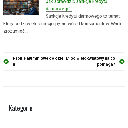
Jak sprawdzić sankcje kredytu
darmowego?
Sankcje kredytu darmowego to temat,
który budzi wiele emocji i pytań wśród konsumentów. Warto
zrozumieć,…
N
Profile aluminiowe do okie
Miód wielokwiatowy na co
n
pomaga?
a
w
i
g
a
Kategorie
c
j
a