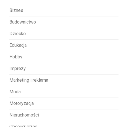
w
Biznes
p
Budownictwo
i
s
Dziecko
u
Edukacja
Hobby
Imprezy
Marketing i reklama
Moda
Motoryzacja
Nieruchomości
Obcojęzyczne