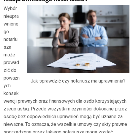
Wybór
nieupra
wnione
go
notariu
sza
może
prowad
zić do
poważn
Jak sprawdzić czy notariusz ma uprawnienia?
ych
konsek
wencji prawnych oraz finansowych dla osób korzystających
z jego usług. Przede wszystkim czynności dokonane przez
osobę bez odpowiednich uprawnień mogą być uznane za
nieważne. To oznacza, że wszelkie umowy czy akty prawne
sporządzone przez takiego notariusza mogą zostać