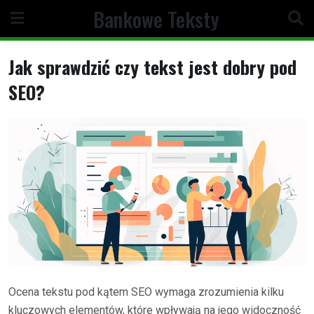
Skip
Bankowe Teksty
to
content
Jak sprawdzić czy tekst jest dobry pod
SEO?
Ocena tekstu pod kątem SEO wymaga zrozumienia kilku
kluczowych elementów, które wpływają na jego widoczność