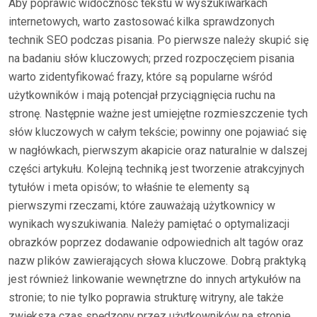
Aby poprawić widoczność tekstu w wyszukiwarkach
internetowych, warto zastosować kilka sprawdzonych
technik SEO podczas pisania. Po pierwsze należy skupić się
na badaniu słów kluczowych; przed rozpoczęciem pisania
warto zidentyfikować frazy, które są popularne wśród
użytkowników i mają potencjał przyciągnięcia ruchu na
stronę. Następnie ważne jest umiejętne rozmieszczenie tych
słów kluczowych w całym tekście; powinny one pojawiać się
w nagłówkach, pierwszym akapicie oraz naturalnie w dalszej
części artykułu. Kolejną techniką jest tworzenie atrakcyjnych
tytułów i meta opisów; to właśnie te elementy są
pierwszymi rzeczami, które zauważają użytkownicy w
wynikach wyszukiwania. Należy pamiętać o optymalizacji
obrazków poprzez dodawanie odpowiednich alt tagów oraz
nazw plików zawierających słowa kluczowe. Dobrą praktyką
jest również linkowanie wewnętrzne do innych artykułów na
stronie; to nie tylko poprawia strukturę witryny, ale także
zwiększa czas spędzony przez użytkowników na stronie.