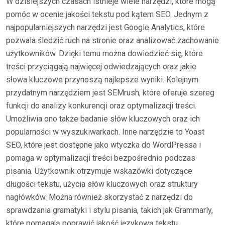
W dzisiejszych czasach istnieje wiele narzędzi, które mogą
pomóc w ocenie jakości tekstu pod kątem SEO. Jednym z
najpopularniejszych narzędzi jest Google Analytics, które
pozwala śledzić ruch na stronie oraz analizować zachowanie
użytkowników. Dzięki temu można dowiedzieć się, które
treści przyciągają najwięcej odwiedzających oraz jakie
słowa kluczowe przynoszą najlepsze wyniki. Kolejnym
przydatnym narzędziem jest SEMrush, które oferuje szereg
funkcji do analizy konkurencji oraz optymalizacji treści.
Umożliwia ono także badanie słów kluczowych oraz ich
popularności w wyszukiwarkach. Inne narzędzie to Yoast
SEO, które jest dostępne jako wtyczka do WordPressa i
pomaga w optymalizacji treści bezpośrednio podczas
pisania. Użytkownik otrzymuje wskazówki dotyczące
długości tekstu, użycia słów kluczowych oraz struktury
nagłówków. Można również skorzystać z narzędzi do
sprawdzania gramatyki i stylu pisania, takich jak Grammarly,
które pomagają poprawić jakość językową tekstu.