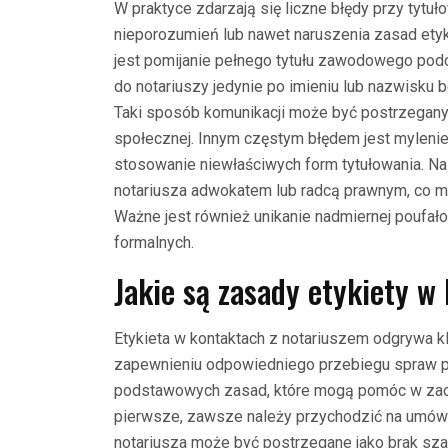
W praktyce zdarzają się liczne błędy przy tytu
nieporozumień lub nawet naruszenia zasad ety
jest pomijanie pełnego tytułu zawodowego podcz
do notariuszy jedynie po imieniu lub nazwisku
Taki sposób komunikacji może być postrzegany 
społecznej. Innym częstym błędem jest mylenie
stosowanie niewłaściwych form tytułowania. Na
notariusza adwokatem lub radcą prawnym, co m
Ważne jest również unikanie nadmiernej poufał
formalnych.
Jakie są zasady etykiety w
Etykieta w kontaktach z notariuszem odgrywa kl
zapewnieniu odpowiedniego przebiegu spraw pr
podstawowych zasad, które mogą pomóc w zac
pierwsze, zawsze należy przychodzić na umówio
notariusza może być postrzegane jako brak sza