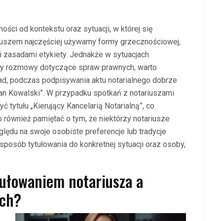
ości od kontekstu oraz sytuacji, w której się
riuszem najczęściej używamy formy grzecznościowej,
mi zasadami etykiety. Jednakże w sytuacjach
czy rozmowy dotyczące spraw prawnych, warto
ad, podczas podpisywania aktu notarialnego dobrze
 Jan Kowalski”. W przypadku spotkań z notariuszami
 tytułu „Kierujący Kancelarią Notarialną”, co
o również pamiętać o tym, że niektórzy notariusze
lędu na swoje osobiste preferencje lub tradycje
posób tytułowania do konkretnej sytuacji oraz osoby,
tułowaniem notariusza a
ych?