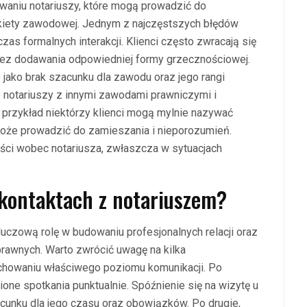
łowaniu notariuszy, które mogą prowadzić do
kiety zawodowej. Jednym z najczęstszych błędów
as formalnych interakcji. Klienci często zwracają się
 bez dodawania odpowiedniej formy grzecznościowej.
jako brak szacunku dla zawodu oraz jego rangi
 notariuszy z innymi zawodami prawniczymi i
 przykład niektórzy klienci mogą mylnie nazywać
oże prowadzić do zamieszania i nieporozumień.
ości wobec notariusza, zwłaszcza w sytuacjach
 kontaktach z notariuszem?
uczową rolę w budowaniu profesjonalnych relacji oraz
awnych. Warto zwrócić uwagę na kilka
howaniu właściwego poziomu komunikacji. Po
ne spotkania punktualnie. Spóźnienie się na wizytę u
cunku dla jego czasu oraz obowiązków. Po drugie,