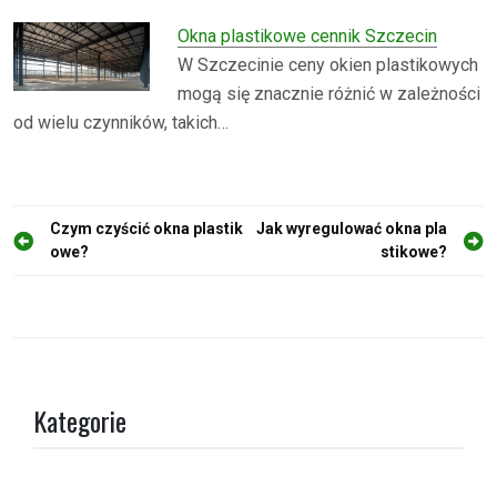
Okna plastikowe cennik Szczecin
W Szczecinie ceny okien plastikowych
mogą się znacznie różnić w zależności
od wielu czynników, takich…
N
Czym czyścić okna plastik
Jak wyregulować okna pla
owe?
stikowe?
a
w
i
g
a
Kategorie
c
j