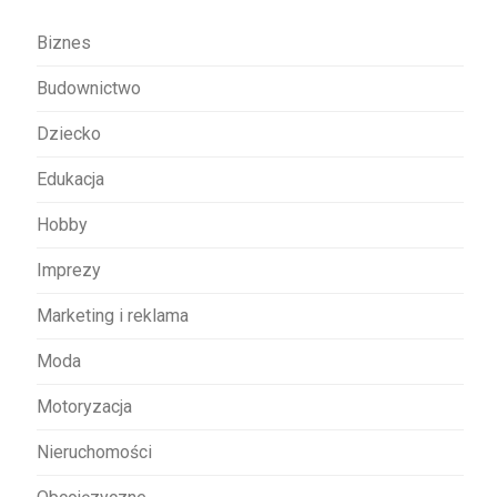
a
w
Biznes
p
Budownictwo
i
s
Dziecko
u
Edukacja
Hobby
Imprezy
Marketing i reklama
Moda
Motoryzacja
Nieruchomości