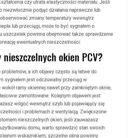
kształcenia czy utrata elastyczności materiału. Jeśli
o niezwłocznie podjąć działania naprawcze lub
o obserwować zmiany temperatury wewnątrz
iepła lub przeciągi, może to być sygnałem o
anu uszczelek powinna obejmować także sprawdzenie
erwację ewentualnych nieszczelności.
y nieszczelnych okien PCV?
roblemów, a ich objawy często są łatwe do
ym sygnałem jest odczuwalny przeciąg w
e wokół ramy okiennej nawet przy zamkniętym oknie,
właściwie zamontowane. Kolejnym objawem jest
ważasz wilgoć wewnątrz szyb lub pojawiający się
czelności i problemach z wentylacją. Zwiększone
ptomem nieszczelnych okien; jeśli zauważasz
użytkowaniu domu, warto sprawdzić stan swoich
kolejnym wskaźnikiem; szczelne okna powinny