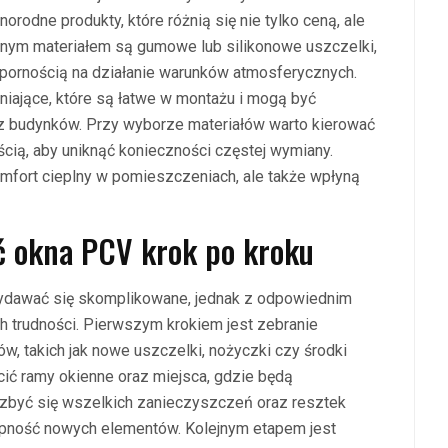
rodne produkty, które różnią się nie tylko ceną, ale
wanym materiałem są gumowe lub silikonowe uszczelki,
odpornością na działanie warunków atmosferycznych.
iające, które są łatwe w montażu i mogą być
z budynków. Przy wyborze materiałów warto kierować
ścią, aby uniknąć konieczności częstej wymiany.
omfort cieplny w pomieszczeniach, ale także wpłyną
ić okna PCV krok po kroku
ydawać się skomplikowane, jednak z odpowiednim
 trudności. Pierwszym krokiem jest zebranie
w, takich jak nowe uszczelki, nożyczki czy środki
ić ramy okienne oraz miejsca, gdzie będą
zbyć się wszelkich zanieczyszczeń oraz resztek
epność nowych elementów. Kolejnym etapem jest