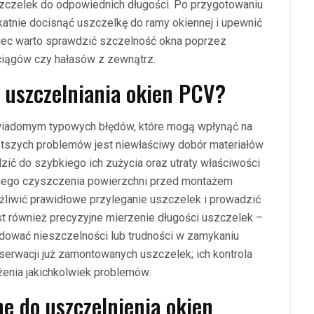
szczelek do odpowiednich długości. Po przygotowaniu
atnie docisnąć uszczelkę do ramy okiennej i upewnić
oniec warto sprawdzić szczelność okna poprzez
ciągów czy hałasów z zewnątrz.
s uszczelniania okien PCV?
wiadomym typowych błędów, które mogą wpłynąć na
tszych problemów jest niewłaściwy dobór materiałów
zić do szybkiego ich zużycia oraz utraty właściwości
adnego czyszczenia powierzchni przed montażem
liwić prawidłowe przyleganie uszczelek i prowadzić
st również precyzyjne mierzenie długości uszczelek –
dować nieszczelności lub trudności w zamykaniu
nserwacji już zamontowanych uszczelek; ich kontrola
enia jakichkolwiek problemów.
ne do uszczelnienia okien