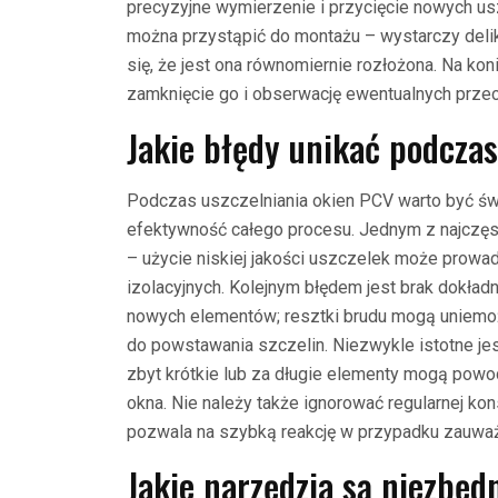
precyzyjne wymierzenie i przycięcie nowych u
można przystąpić do montażu – wystarczy delik
się, że jest ona równomiernie rozłożona. Na k
zamknięcie go i obserwację ewentualnych prze
Jakie błędy unikać podcza
Podczas uszczelniania okien PCV warto być ś
efektywność całego procesu. Jednym z najczęs
– użycie niskiej jakości uszczelek może prowad
izolacyjnych. Kolejnym błędem jest brak dokł
nowych elementów; resztki brudu mogą uniemoż
do powstawania szczelin. Niezwykle istotne je
zbyt krótkie lub za długie elementy mogą powo
okna. Nie należy także ignorować regularnej ko
pozwala na szybką reakcję w przypadku zauważ
Jakie narzędzia są niezbęd