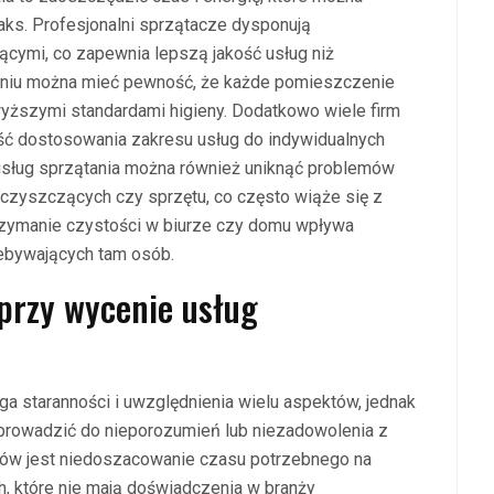
aks. Profesjonalni sprzątacze dysponują
ymi, co zapewnia lepszą jakość usług niż
zeniu można mieć pewność, że każde pomieszczenie
yższymi standardami higieny. Dodatkowo wiele firm
ość dostosowania zakresu usług do indywidualnych
h usług sprzątania można również uniknąć problemów
zyszczących czy sprzętu, co często wiąże się z
trzymanie czystości w biurze czy domu wpływa
ebywających tam osób.
 przy wycenie usług
a staranności i uwzględnienia wielu aspektów, jednak
 prowadzić do nieporozumień lub niezadowolenia z
dów jest niedoszacowanie czasu potrzebnego na
h, które nie mają doświadczenia w branży