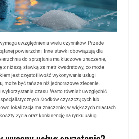
y wymaga uwzględnienia wielu czynników. Przede
ątanej powierzchni. Inne stawki obowiązują dla
wierzchnia do sprzątania ma kluczowe znaczenie,
ę z niższą stawką za metr kwadratowy, co może
kiem jest częstotliwość wykonywania usługi.
iu, może być tańsze niż jednorazowe zlecenie,
i wykorzystanie czasu. Warto również uwzględnić
ia specjalistycznych środków czyszczących lub
kowo lokalizacja ma znaczenie; w większych miastach
szty życia oraz konkurencję na rynku usług
dy wyceny usług sprzątania?