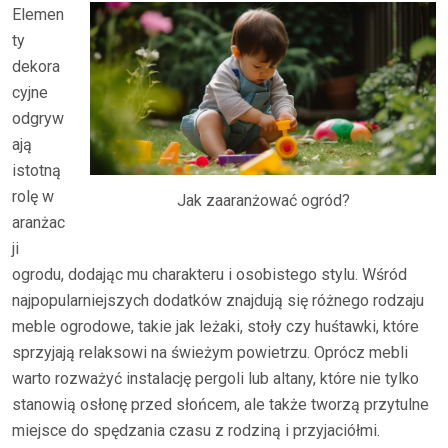
Elemen
ty
dekora
cyjne
odgryw
ają
istotną
rolę w
Jak zaaranżować ogród?
aranżac
ji
ogrodu, dodając mu charakteru i osobistego stylu. Wśród
najpopularniejszych dodatków znajdują się różnego rodzaju
meble ogrodowe, takie jak leżaki, stoły czy huśtawki, które
sprzyjają relaksowi na świeżym powietrzu. Oprócz mebli
warto rozważyć instalację pergoli lub altany, które nie tylko
stanowią osłonę przed słońcem, ale także tworzą przytulne
miejsce do spędzania czasu z rodziną i przyjaciółmi.