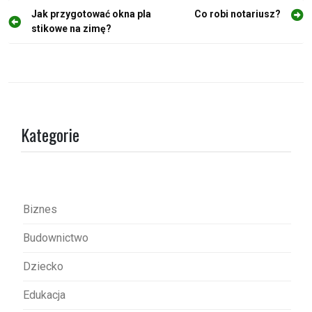
N
Jak przygotować okna pla
Co robi notariusz?
stikowe na zimę?
a
w
i
g
a
Kategorie
c
j
a
w
Biznes
p
Budownictwo
i
s
Dziecko
u
Edukacja